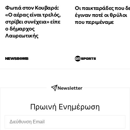
Φωτιά στον Κουβαρά:
Οι παικταράδες που δ
«Ο αέρας είναι τρελός,
έγιναν ποτέ οι θρύλοι
στρίβει συνέχεια» είπε
που περιμέναμε
ο δήμαρχος
Λαυρεωτικής
Newsletter
Πρωινή Eνημέρωση