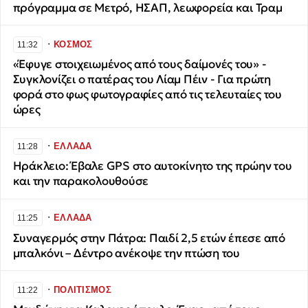
πρόγραμμα σε Μετρό, ΗΣΑΠ, λεωφορεία και Τραμ
∙
ΚΟΣΜΟΣ
11:32
«Έφυγε στοιχειωμένος από τους δαίμονές του» -
Συγκλονίζει ο πατέρας του Λίαμ Πέιν - Για πρώτη
φορά στο φως φωτογραφίες από τις τελευταίες του
ώρες
∙
ΕΛΛΑΔΑ
11:28
Ηράκλειο: Έβαλε GPS στο αυτοκίνητο της πρώην του
και την παρακολουθούσε
∙
ΕΛΛΑΔΑ
11:25
Συναγερμός στην Πάτρα: Παιδί 2,5 ετών έπεσε από
μπαλκόνι – Δέντρο ανέκοψε την πτώση του
∙
ΠΟΛΙΤΙΣΜΟΣ
11:22