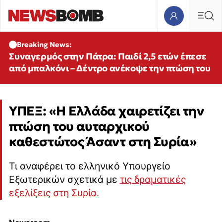
Breaking News:
Συναγερμός στην Πάτρα: Παιδί 2,5 ετών έπεσε
από μπαλκόνι – Δέντρο ανέκοψε την πτώση του
ΥΠΕΞ: «Η Ελλάδα χαιρετίζει την
πτώση του αυταρχικού
καθεστώτος Άσαντ στη Συρία»
Τι αναφέρει το ελληνικό Υπουργείο
Εξωτερικών σχετικά με
τις δραματικές
εξελίξεις στη Συρία.