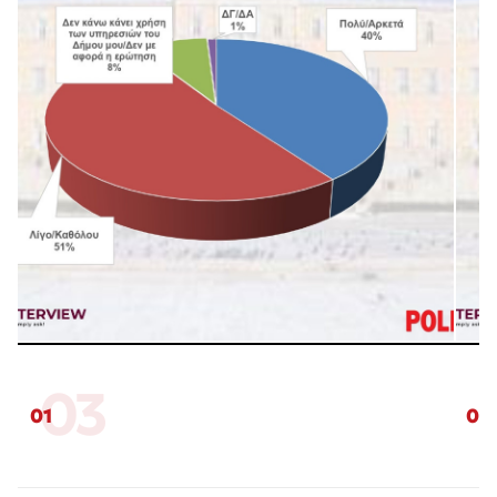
03
01
02