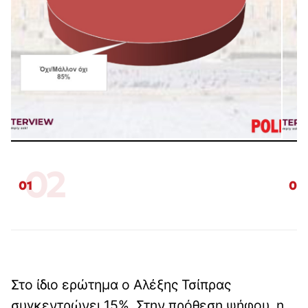
02
01
02
Στο ίδιο ερώτημα ο Αλέξης Τσίπρας
συγκεντρώνει 15%. Στην πρόθεση ψήφου, η