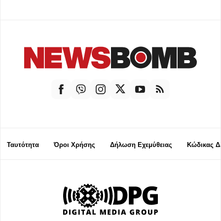
Ταυτότητα
Όροι Χρήσης
Δήλωση Εχεμύθειας
Κώδικας Δ