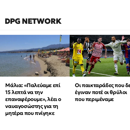
DPG NETWORK
Μάλια: «Παλεύαμε επί
Οι παικταράδες που δ
15 λεπτά να την
έγιναν ποτέ οι θρύλοι
επαναφέρουμε», λέει ο
που περιμέναμε
ναυαγοσώστης για τη
μητέρα που πνίγηκε