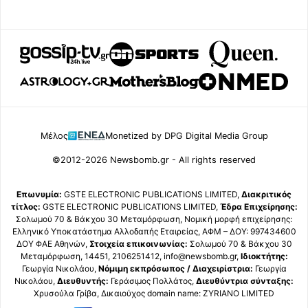
Μέλος
Monetized by DPG Digital Media Group
©2012-2026 Newsbomb.gr - All rights reserved
Επωνυμία:
GSTE ELECTRONIC PUBLICATIONS LIMITED,
Διακριτικός
τίτλος:
GSTE ELECTRONIC PUBLICATIONS LIMITED,
Έδρα Επιχείρησης:
Σολωμού 70 & Βάκχου 30 Μεταμόρφωση, Νομική μορφή επιχείρησης:
Ελληνικό Υποκατάστημα Αλλοδαπής Εταιρείας, ΑΦΜ – ΔΟΥ: 997434600
ΔΟΥ ΦΑΕ Αθηνών,
Στοιχεία επικοινωνίας:
Σολωμού 70 & Βάκχου 30
Μεταμόρφωση, 14451, 2106251412, info@newsbomb.gr,
Ιδιοκτήτης:
Γεωργία Νικολάου,
Νόμιμη εκπρόσωπος / Διαχειρίστρια:
Γεωργία
Νικολάου,
Διευθυντής:
Γεράσιμος Πολλάτος,
Διευθύντρια σύνταξης:
Χρυσούλα Γρίβα, Δικαιούχος domain name: ZYRIANO LIMITED