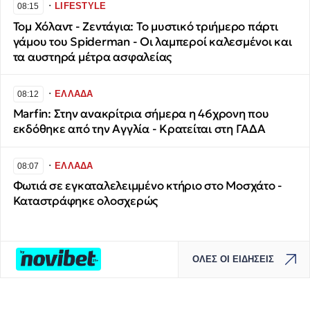
∙
LIFESTYLE
08:15
Τομ Χόλαντ - Ζεντάγια: Το μυστικό τριήμερο πάρτι
γάμου του Spiderman - Οι λαμπεροί καλεσμένοι και
τα αυστηρά μέτρα ασφαλείας
∙
ΕΛΛΑΔΑ
08:12
Marfin: Στην ανακρίτρια σήμερα η 46χρονη που
εκδόθηκε από την Αγγλία - Κρατείται στη ΓΑΔΑ
∙
ΕΛΛΑΔΑ
08:07
Φωτιά σε εγκαταλελειμμένο κτήριο στο Μοσχάτο -
Καταστράφηκε ολοσχερώς
ΟΛΕΣ ΟΙ ΕΙΔΗΣΕΙΣ