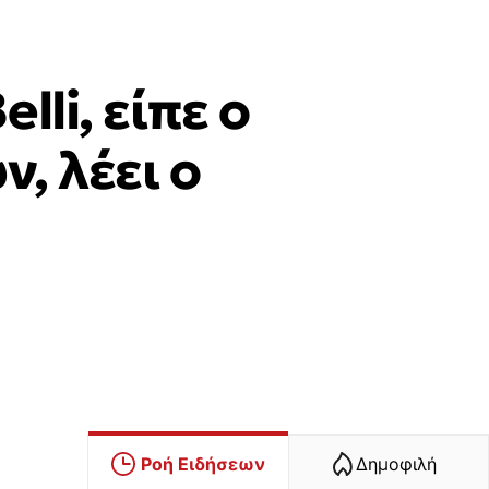
li, είπε ο
, λέει ο
Ροή Ειδήσεων
Δημοφιλή