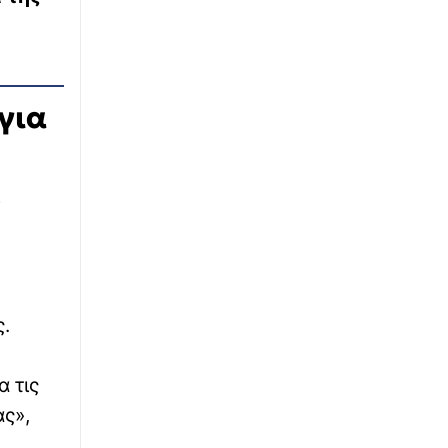
για
ν
ς.
α τις
ας»,