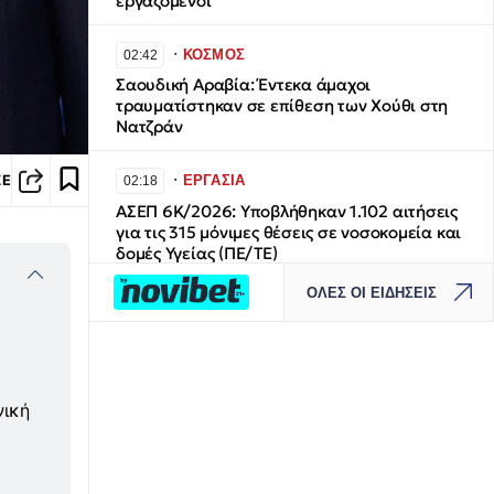
εργαζόμενοι
∙
ΚΟΣΜΟΣ
02:42
Σαουδική Αραβία: Έντεκα άμαχοι
τραυματίστηκαν σε επίθεση των Χούθι στη
Νατζράν
∙
ΕΡΓΑΣΙΑ
ΣΕ
02:18
ΑΣΕΠ 6Κ/2026: Υποβλήθηκαν 1.102 αιτήσεις
για τις 315 μόνιμες θέσεις σε νοσοκομεία και
δομές Υγείας (ΠΕ/ΤΕ)
ΟΛΕΣ ΟΙ ΕΙΔΗΣΕΙΣ
∙
ΝΑΥΤΙΛΙΑ
01:54
Θαλάσσια ρύπανση στη Δραπετσώνα –
Συνελήφθη ο πλοίαρχος δεξαμενόπλοιου
∙
νική
ΚΟΣΜΟΣ
01:32
Σε κατάσταση συναγερμού η Σαουδική
Αραβία – Ενδείξεις για επικείμενες επιθέσεις
από φιλοϊρανικές οργανώσεις και Χούθι