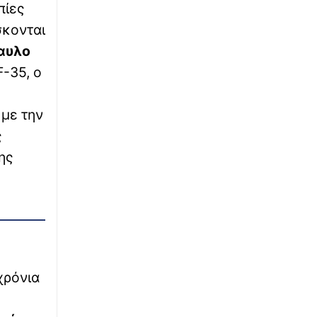
∙
πίες
ΕΛΛΑΔΑ
23:57
Συναγερμός στην Κρήτη: Άνδρας απειλούσε
σκονται
να πέσει από το μπαλκόνι
αυλο
F-35, ο
∙
ΚΟΣΜΟΣ
23:55
Ήχοι εκρήξεων στο νησί Κεσμ, κοντά στο
Στενό του Ορμούζ: Επιτεθήκαμε σε εχθρικούς
με την
στόχους
ς
∙
ης
ΕΛΛΑΔΑ
23:48
Θερινό πρόγραμμα ΜΜΜ: Πώς κινούνται
μετρό, ΗΣΑΠ, τραμ, λεωφορεία τον Αύγουστο
∙
ΚΟΣΜΟΣ
23:40
Έσπασε ρεκόρ: Μοτοσικλετιστής κατεγράφη
36 φορές από την ίδια κάμερα ελέγχου
ταχύτητας σε δύο μήνες
χρόνια
∙
ΕΘΝΙΚΑ
23:39