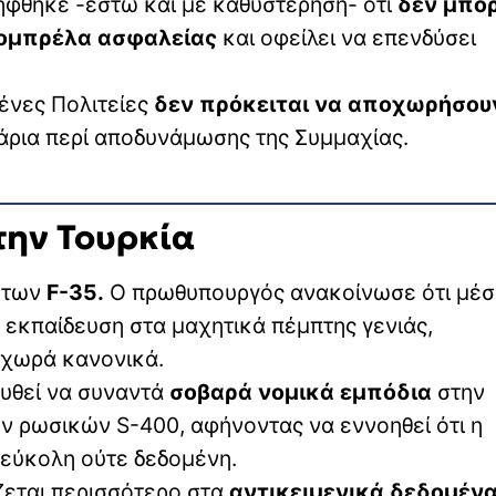
ήφθηκε -έστω και με καθυστέρηση- ότι
δεν μπορ
 ομπρέλα ασφαλείας
και οφείλει να επενδύσει
μένες Πολιτείες
δεν πρόκειται να αποχωρήσου
νάρια περί αποδυνάμωσης της Συμμαχίας.
 την Τουρκία
α των
F-35.
Ο πρωθυπουργός ανακοίνωσε ότι μέσ
 εκπαίδευση στα μαχητικά πέμπτης γενιάς,
οχωρά κανονικά.
ουθεί να συναντά
σοβαρά νομικά εμπόδια
στην
ων ρωσικών S-400, αφήνοντας να εννοηθεί ότι η
 εύκολη ούτε δεδομένη.
ίζεται περισσότερο στα
αντικειμενικά δεδομένα