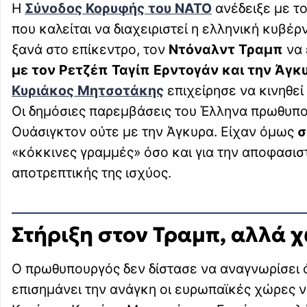
Η
Σύνοδος Κορυφής του ΝΑΤΟ
ανέδειξε με το
που καλείται να διαχειριστεί η ελληνική κυβέ
ξανά στο επίκεντρο, τον
Ντόναλντ Τραμπ
να 
με τον Ρετζέπ Ταγίπ Ερντογάν και την Άγκ
Κυριάκος Μητσοτάκης
επιχείρησε να κινηθεί 
Οι δημόσιες παρεμβάσεις του Έλληνα πρωθυπ
Ουάσιγκτον ούτε με την Άγκυρα. Είχαν όμως
σ
«κόκκινες γραμμές» όσο και για την αποφασιστ
αποτρεπτικής της ισχύος.
Στήριξη στον Τραμπ, αλλά χ
Ο πρωθυπουργός δεν δίστασε να αναγνωρίσει 
επισημάνει την ανάγκη οι ευρωπαϊκές χώρες 