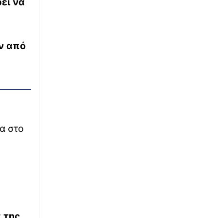
εί να
Νέες τουρκικές προκλήσεις: Εικονική
αερομαχία με οπλισμένα F-16, 17
παραβιάσεις σε μία ημέρα
ν από
∙
ΚΟΣΜΟΣ
23:32
Συγκλονιστικό βίντεο: Την ώρα του σεισμού
Ιάπωνες γιατροί προστατεύουν με τα
σώματά τους ασθενή στο χειρουργείο
∙
ΚΟΣΜΟΣ
23:31
Πριγκίπισσες στον Στρατό: Ξεκινάει την
υποχρεωτική 11μηνη θητεία η 19χρονη
α στο
Ισαβέλλα της Δανίας
∙
ΕΛΛΑΔΑ
23:25
Μετρό Θεσσαλονίκης: Πότε θα δοθεί στους
επιβάτες η επέκταση προς Καλαμαριά
 της