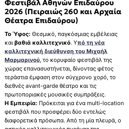
Φεστιβάλ Αθηνών Επιδαύρου
2026 (Πειραιώς 260 και Αρχαία
Θέατρα Επιδαύρου)
Το Ύφος:
Θεσμικό, παγκόσμιας εμβέλειας
και
βαθιά καλλιτεχνικό
. Υ
πό τη νέα
καλλιτεχνική διεύθυνση του
Μιχαήλ
Μαρμαρινού
, το κορυφαίο φεστιβάλ της
χώρας επανασυστήνεται, δίνοντας φέτος
τεράστια έμφαση στον σύγχρονο χορό, το
διεθνές avant-garde θέατρο και τις
πρωτοποριακές μουσικές συμπράξεις.
Η Εμπειρία:
Πρόκειται για ένα multi-location
φεστιβάλ που προσφέρει δύο εντελώς
διαφορετικά πρόσωπα. Από τη μία πλευρά, ο
αστικός καλλιτεχνικός πυρήνας της