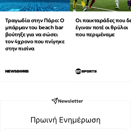
Τραγωδία στην Πάρο: Ο
Οι παικταράδες που δ
μπάρμαν του beach bar
έγιναν ποτέ οι θρύλοι
βούτηξε για να σώσει
που περιμέναμε
τον 4χρονο που πνίγηκε
στην πισίνα
Newsletter
Πρωινή Eνημέρωση