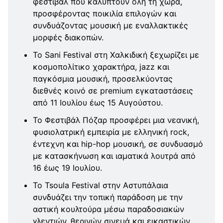
φεστιβάλ που καλύπτουν όλη τη χώρα,
προσφέροντας ποικιλία επιλογών και
συνδυάζοντας μουσική με εναλλακτικές
μορφές διακοπών.
Το Sani Festival στη Χαλκιδική ξεχωρίζει με
κοσμοπολίτικο χαρακτήρα, jazz και
παγκόσμια μουσική, προσελκύοντας
διεθνές κοινό σε premium εγκαταστάσεις
από 11 Ιουλίου έως 15 Αυγούστου.
Το Φεστιβάλ Πόζαρ προσφέρει μια νεανική,
φυσιολατρική εμπειρία με ελληνική rock,
έντεχνη και hip-hop μουσική, σε συνδυασμό
με κατασκήνωση και ιαματικά λουτρά από
16 έως 19 Ιουλίου.
Το Tsoula Festival στην Αστυπάλαια
συνδυάζει την τοπική παράδοση με την
αστική κουλτούρα μέσω παραδοσιακών
γλεντιών, θερινών σινεμά και εικαστικών