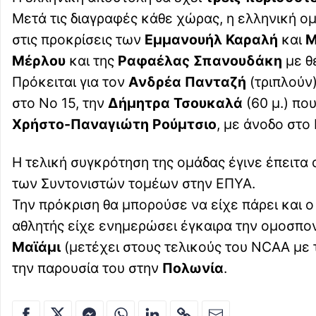
Μετά τις διαγραφές κάθε χώρας, η ελληνική ο
στις προκρίσεις των
Εμμανουήλ Καραλή
και
Μ
Μέρλου
και της
Ραφαέλας Σπανουδάκη
με θ
Πρόκειται για τον
Ανδρέα Πανταζή
(τριπλούν)
στο Νο 15, την
Δήμητρα Τσουκαλά
(60 μ.) πο
Χρήστο-Παναγιώτη Ρούμτσιο
, με άνοδο στο
Η τελική συγκρότηση της ομάδας έγινε έπειτ
των Συντονιστών τομέων στην ΕΠΥΑ.
Την πρόκριση θα μπορούσε να είχε πάρει και 
αθλητής είχε ενημερώσει έγκαιρα την ομοσπον
Μαϊάμι
(μετέχει στους τελικούς του NCAA με 
την παρουσία του στην
Πολωνία
.