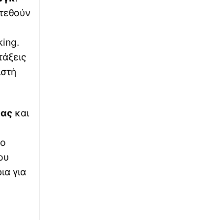
Παίκτης της ΑΕΚ ο Βιτάλις - Ανακοινώθηκε
στεθούν
μέχρι το 2030
∙
ΕΛΛΑΔΑ
13:39
king.
Αγρίνιο: Φωτιά στη Μεγάλη Χώρα -
τάξεις
Σηκώθηκαν δύο αεροσκάφη
ιστή
∙
ΠΟΔΟΣΦΑΙΡΟ
13:38
ΠΑΟΚ: Ανακοινώθηκε η μεγάλη επιστροφή
Γιαννούλη με επικό βίντεο - «Δημήτρη,
δας
και
ζακέτα να πάρεις»
∙
ΕΛΛΑΔΑ
13:38
 ο
Με κιθάρες και κλαρίνα το τελευταίο «αντίο»
ου
στον Λάκη Χαλκιά
ια για
∙
ΠΟΛΙΤΙΚΗ
13:34
Μητσοτάκης: Ενίσχυση επενδύσεων, εν όψει
των εκλογών της άνοιξης του 2027