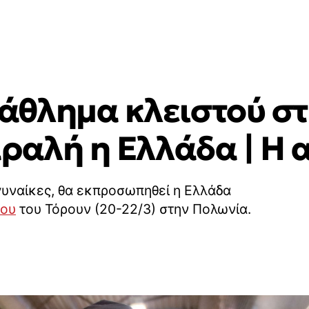
θλημα κλειστού στ
αραλή η Ελλάδα | Η
 γυναίκες, θα εκπροσωπηθεί η Ελλάδα
βου
του Τόρουν (20-22/3) στην Πολωνία.