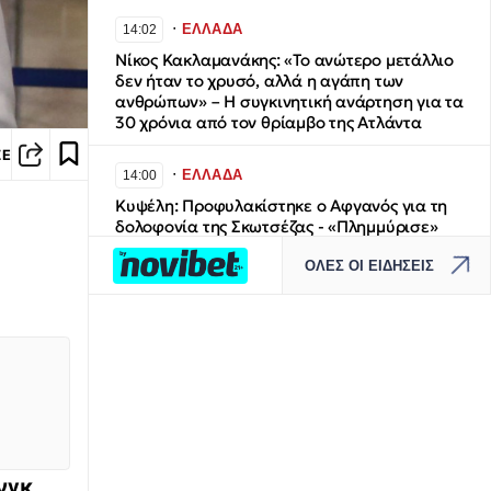
∙
ΕΛΛΑΔΑ
14:02
Νίκος Κακλαμανάκης: «Το ανώτερο μετάλλιο
δεν ήταν το χρυσό, αλλά η αγάπη των
ανθρώπων» – Η συγκινητική ανάρτηση για τα
30 χρόνια από τον θρίαμβο της Ατλάντα
ΣΕ
∙
ΕΛΛΑΔΑ
14:00
Κυψέλη: Προφυλακίστηκε ο Αφγανός για τη
δολοφονία της Σκωτσέζας - «Πλημμύρισε»
από βρετανικά μέσα η Ευελπίδων
ΟΛΕΣ ΟΙ ΕΙΔΗΣΕΙΣ
∙
ΕΛΛΑΔΑ
13:43
Κρανίου τόπος το Πόρτο Γερμενό: Η επόμενη
μέρα στα καμένα - 34 κόκκινα, 38 κίτρινα
σπίτια έδειξε η αυτοψία - Πώς θα
αποζημιωθούν οι πληγέντες από τη megafire
της Αττικοβοιωτίας
∙
ΠΟΔΟΣΦΑΙΡΟ
13:41
νγκ
.