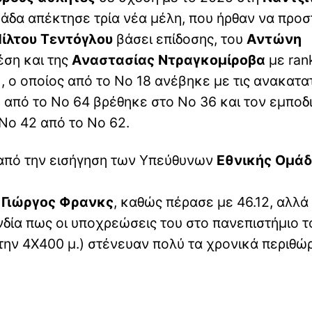
μάδα απέκτησε τρία νέα μέλη, που ήρθαν να προ
ίλτου Τεντόγλου
βάσει επίδοσης, του
Αντώνη
έση και της
Αναστασίας Ντραγκομίροβα
με ran
, ο οποίος από το Νο 18 ανέβηκε με τις ανακατα
υ από το Νο 64 βρέθηκε στο Νο 36 και τον εμποδ
 Νο 42 από το Νο 62.
α από την εισήγηση των Υπεύθυνων
Εθνικής Ομά
ο
Γιώργος Φρανκς
, καθώς πέρασε με 46.12, αλλά
δία πως οι υποχρεώσεις του στο πανεπιστήμιο τ
την 4Χ400 μ.) στένευαν πολύ τα χρονικά περιθώρ