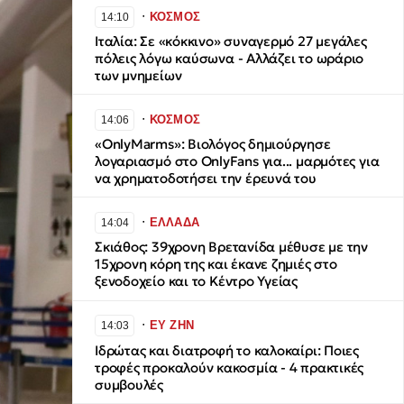
∙
ΚΟΣΜΟΣ
14:10
Ιταλία: Σε «κόκκινο» συναγερμό 27 μεγάλες
πόλεις λόγω καύσωνα - Αλλάζει το ωράριο
των μνημείων
∙
ΚΟΣΜΟΣ
14:06
«OnlyMarms»: Βιολόγος δημιούργησε
λογαριασμό στο OnlyFans για... μαρμότες για
να χρηματοδοτήσει την έρευνά του
∙
ΕΛΛΑΔΑ
14:04
Σκιάθος: 39χρονη Βρετανίδα μέθυσε με την
15χρονη κόρη της και έκανε ζημιές στο
ξενοδοχείο και το Κέντρο Υγείας
∙
ΕΥ ΖΗΝ
14:03
Ιδρώτας και διατροφή το καλοκαίρι: Ποιες
τροφές προκαλούν κακοσμία - 4 πρακτικές
συμβουλές