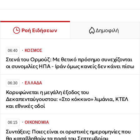
Ροή Ειδήσεων
Δημοφιλή
∙
ΚΟΣΜΟΣ
06:40
Στενά του Ορμούζ: Με θετικό πρόσημο συνεχίζονται
οι συνομιλίες ΗΠΑ - Ιράν όμως κανείς δεν κάνει πίσω
∙
ΕΛΛΑΔΑ
06:30
Κορυφώνεται η μεγάλη έξοδος του
Δεκαπενταύγουστου: «Στο κόκκινο» λιμάνια, ΚΤΕΛ
και εθνικές οδοί
∙
ΟΙΚΟΝΟΜΙΑ
06:15
Συντάξεις: Ποιες είναι οι οριστικές ημερομηνίες που
θα καταβληθούν τα ποσά του Σεπτεμβρίου