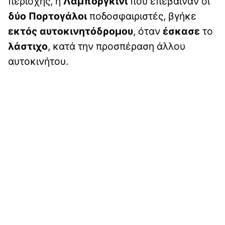
περιοχής, η
Λαμποργκίνι
που επέβαιναν οι
δύο Πορτογάλοι
ποδοσφαιριστές, βγήκε
εκτός
αυτοκινητόδρομου
, όταν
έσκασε
το
λάστιχο
, κατά την προσπέραση άλλου
αυτοκινήτου.