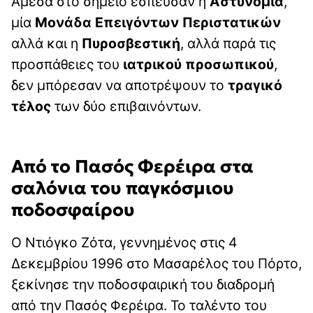
Άμεσα στο σημείο έσπευσαν η
Αστυνομία
,
μία
Μονάδα Επειγόντων Περιστατικών
αλλά και η
Πυροσβεστική
, αλλά παρά τις
προσπάθειες του
ιατρικού
προσωπικού
,
δεν μπόρεσαν να αποτρέψουν το
τραγικό
τέλος
των δύο επιβαινόντων.
Από το Πασός Φερέιρα στα
σαλόνια του παγκόσμιου
ποδοσφαίρου
Ο Ντιόγκο Ζότα, γεννημένος στις 4
Δεκεμβρίου 1996 στο Μασαρέλος του Πόρτο,
ξεκίνησε την ποδοσφαιρική του διαδρομή
από την Πασός Φερέιρα. Το ταλέντο του