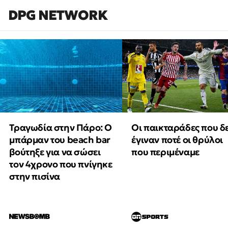
DPG NETWORK
Τραγωδία στην Πάρο: Ο
Οι παικταράδες που δ
μπάρμαν του beach bar
έγιναν ποτέ οι θρύλοι
βούτηξε για να σώσει
που περιμέναμε
τον 4χρονο που πνίγηκε
στην πισίνα