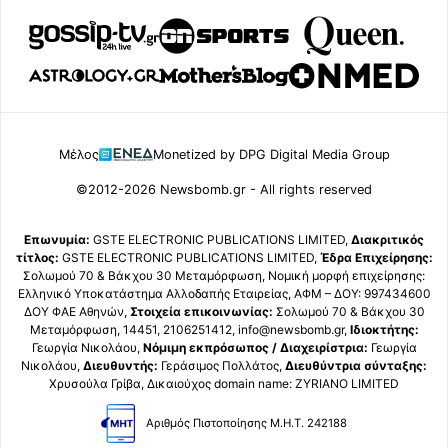
Μέλος
Monetized by DPG Digital Media Group
©2012-2026 Newsbomb.gr - All rights reserved
Επωνυμία:
GSTE ELECTRONIC PUBLICATIONS LIMITED,
Διακριτικός
τίτλος:
GSTE ELECTRONIC PUBLICATIONS LIMITED,
Έδρα Επιχείρησης:
Σολωμού 70 & Βάκχου 30 Μεταμόρφωση, Νομική μορφή επιχείρησης:
Ελληνικό Υποκατάστημα Αλλοδαπής Εταιρείας, ΑΦΜ – ΔΟΥ: 997434600
ΔΟΥ ΦΑΕ Αθηνών,
Στοιχεία επικοινωνίας:
Σολωμού 70 & Βάκχου 30
Μεταμόρφωση, 14451, 2106251412, info@newsbomb.gr,
Ιδιοκτήτης:
Γεωργία Νικολάου,
Νόμιμη εκπρόσωπος / Διαχειρίστρια:
Γεωργία
Νικολάου,
Διευθυντής:
Γεράσιμος Πολλάτος,
Διευθύντρια σύνταξης:
Χρυσούλα Γρίβα, Δικαιούχος domain name: ZYRIANO LIMITED
Αριθμός Πιστοποίησης Μ.Η.Τ. 242188