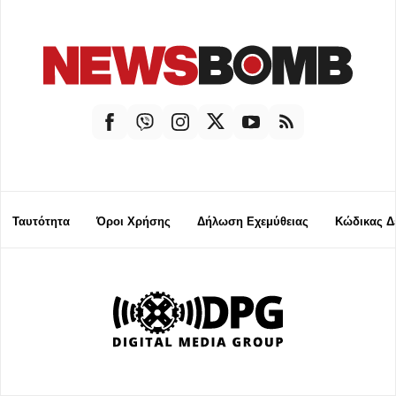
Ταυτότητα
Όροι Χρήσης
Δήλωση Εχεμύθειας
Κώδικας Δ