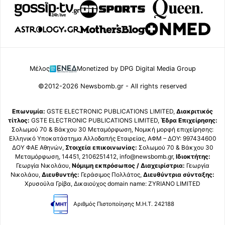
Μέλος
Monetized by DPG Digital Media Group
©2012-2026 Newsbomb.gr - All rights reserved
Επωνυμία:
GSTE ELECTRONIC PUBLICATIONS LIMITED,
Διακριτικός
τίτλος:
GSTE ELECTRONIC PUBLICATIONS LIMITED,
Έδρα Επιχείρησης:
Σολωμού 70 & Βάκχου 30 Μεταμόρφωση, Νομική μορφή επιχείρησης:
Ελληνικό Υποκατάστημα Αλλοδαπής Εταιρείας, ΑΦΜ – ΔΟΥ: 997434600
ΔΟΥ ΦΑΕ Αθηνών,
Στοιχεία επικοινωνίας:
Σολωμού 70 & Βάκχου 30
Μεταμόρφωση, 14451, 2106251412, info@newsbomb.gr,
Ιδιοκτήτης:
Γεωργία Νικολάου,
Νόμιμη εκπρόσωπος / Διαχειρίστρια:
Γεωργία
Νικολάου,
Διευθυντής:
Γεράσιμος Πολλάτος,
Διευθύντρια σύνταξης:
Χρυσούλα Γρίβα, Δικαιούχος domain name: ZYRIANO LIMITED
Αριθμός Πιστοποίησης Μ.Η.Τ. 242188