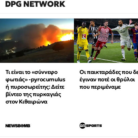
DPG NETWORK
Τι είναι το «σύννεφο
Οι παικταράδες που δ
φωτιάς» -pyrocumulus
έγιναν ποτέ οι θρύλοι
ή πυροσωρείτης: Δείτε
που περιμέναμε
βίντεο της πυρκαγιάς
στον Κιθαιρώνα