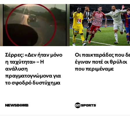
Οι παικταράδες που δ
Σέρρες: «Δεν ήταν μόνο
έγιναν ποτέ οι θρύλοι
η ταχύτητα» – Η
που περιμέναμε
ανάλυση
πραγματογνώμονα για
το σφοδρό δυστύχημα