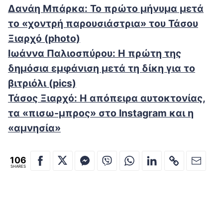
Δανάη Μπάρκα: Το πρώτο μήνυμα μετά
το «χοντρή παρουσιάστρια» του Τάσου
Ξιαρχό (photo)
Ιωάννα Παλιοσπύρου: Η πρώτη της
δημόσια εμφάνιση μετά τη δίκη για το
βιτριόλι (pics)
Τάσος Ξιαρχό: Η απόπειρα αυτοκτονίας,
τα «πισω-μπρος» στο Instagram και η
«αμνησία»
106
SHARES