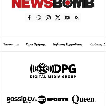
Ταυτότητα
Όροι Χρήσης
Δήλωση Εχεμύθειας
Κώδικας Δ