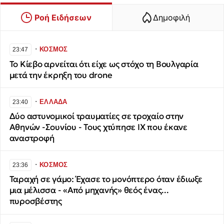
Ροή Ειδήσεων
Δημοφιλή
∙
ΚΟΣΜΟΣ
23:47
Το Κίεβο αρνείται ότι είχε ως στόχο τη Βουλγαρία
μετά την έκρηξη του drone
∙
ΕΛΛΑΔΑ
23:40
Δύο αστυνομικοί τραυματίες σε τροχαίο στην
Αθηνών -Σουνίου - Τους χτύπησε ΙΧ που έκανε
αναστροφή
∙
ΚΟΣΜΟΣ
23:36
Ταραχή σε γάμο: Έχασε το μονόπτερο όταν έδιωξε
μια μέλισσα - «Από μηχανής» θεός ένας...
πυροσβέστης