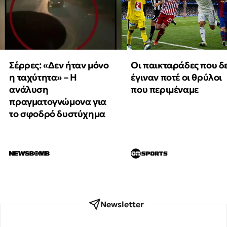
Οι παικταράδες που δ
Σέρρες: «Δεν ήταν μόνο
έγιναν ποτέ οι θρύλοι
η ταχύτητα» – Η
που περιμέναμε
ανάλυση
πραγματογνώμονα για
το σφοδρό δυστύχημα
Newsletter