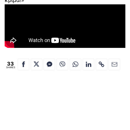
κρίμα!»
33
SHARES