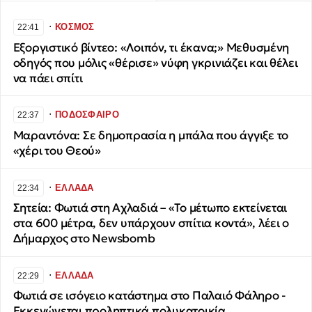
∙
ΚΟΣΜΟΣ
22:41
Εξοργιστικό βίντεο: «Λοιπόν, τι έκανα;» Μεθυσμένη
οδηγός που μόλις «θέρισε» νύφη γκρινιάζει και θέλει
να πάει σπίτι
∙
ΠΟΔΟΣΦΑΙΡΟ
22:37
Μαραντόνα: Σε δημοπρασία η μπάλα που άγγιξε το
«χέρι του Θεού»
∙
ΕΛΛΑΔΑ
22:34
Σητεία: Φωτιά στη Αχλαδιά – «Το μέτωπο εκτείνεται
στα 600 μέτρα, δεν υπάρχουν σπίτια κοντά», λέει ο
Δήμαρχος στο Newsbomb
∙
ΕΛΛΑΔΑ
22:29
Φωτιά σε ισόγειο κατάστημα στο Παλαιό Φάληρο -
Εκκενώνεται προληπτικά πολυκατοικία