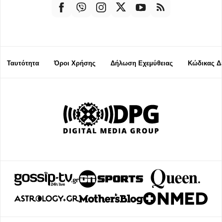
Ταυτότητα
Όροι Χρήσης
Δήλωση Εχεμύθειας
Κώδικας Δ