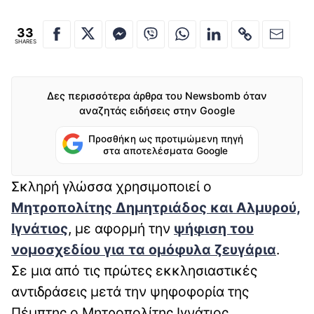
33
SHARES
Δες περισσότερα άρθρα του Newsbomb όταν
αναζητάς ειδήσεις στην Google
Προσθήκη ως προτιμώμενη πηγή
στα αποτελέσματα Google
Σκληρή γλώσσα χρησιμοποιεί ο
Μητροπολίτης Δημητριάδος και Αλμυρού,
Ιγνάτιος
, με αφορμή την
ψήφιση του
νομοσχεδίου για τα ομόφυλα ζευγάρια
.
Σε μια από τις πρώτες εκκλησιαστικές
αντιδράσεις μετά την ψηφοφορία της
Πέμπτης ο Μητροπολίτης Ιγνάτιος