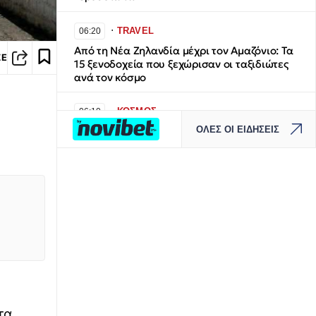
∙
TRAVEL
06:20
Από τη Νέα Ζηλανδία μέχρι τον Αμαζόνιο: Τα
ΣΕ
15 ξενοδοχεία που ξεχώρισαν οι ταξιδιώτες
ανά τον κόσμο
∙
ΚΟΣΜΟΣ
06:10
ΟΛΕΣ ΟΙ ΕΙΔΗΣΕΙΣ
Σπουδαία αρχαιολογική ανακάλυψη στην
Άσπενδο: Στο φως άγαλμα του Ασκληπιού
1.800 ετών
∙
ΚΟΣΜΟΣ
06:07
CNN: Ο αρχηγός του Αμερικανικού στρατού
αναζητά σχέδια «εξόδου» από τον πόλεμο με
το Ιράν
∙
ΠΟΛΙΤΙΚΗ
06:00
ΕΛΑΣ: Η διπλή κίνηση Τσίπρα στη ΔΕΘ με
στόχο την... «περικύκλωση» Μητσοτάκη
τα