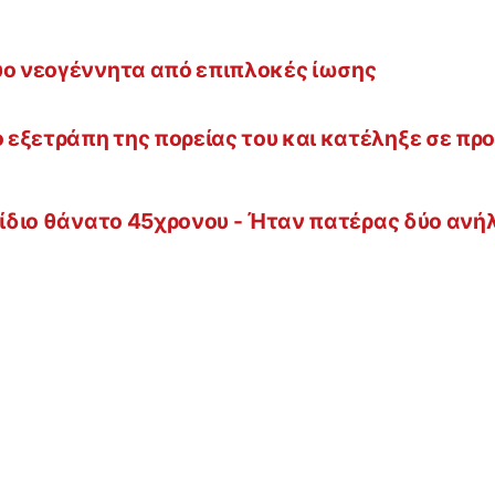
ύο νεογέννητα από επιπλοκές ίωσης
εξετράπη της πορείας του και κατέληξε σε πρ
φνίδιο θάνατο 45χρονου - Ήταν πατέρας δύο αν