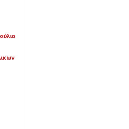
∙
ΕΛΛΑΔΑ
05:10
Καιρός: Συνεχίζονται τα ισχυρά μελτέμια στο
Αιγαίο με αυξημένες θερμοκρασίες - Πού
αναμένονται τοπικές καταιγίδες
οαύλιο
∙
ΕΚΚΛΗΣΙΑ
05:00
Εορτολόγιο 8 Αυγούστου: Ποιοι γιορτάζουν
ήλικων
σήμερα
∙
ΕΛΛΑΔΑ
04:45
Πρωτοσέλιδα εφημερίδων: Τι γράφουν
σήμερα 8 Αυγούστου
∙
ΚΟΣΜΟΣ
04:40
Ουκρανία: Τρεις νεκροί από ρωσικές
επιθέσεις στο Κίεβο - Ένα παιδί ανάμεσά
τους