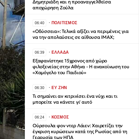
Δημητριάδη και η προαναγγελθείσα
αποχώρηση Ζούλα
∙
ΠΟΛΙΤΙΣΜΟΣ
06:40
«Οδύσσεια»: Τελικά αξίζει να περιμένεις για
να την απολαύσεις σε αίθουσα IMAX;
∙
ΕΛΛΑΔΑ
06:39
Εξαφανίστηκε 15χρονος από χώρο
φιλοξενείας στην Αθήνα - Η ανακοίνωση του
«Χαμόγελο του Παιδιού»
∙
ΕΥ ΖΗΝ
06:30
Τι σημαίνει αν κιτρινίσει ένα νύχι και τι
μπορείτε να κάνετε γι' αυτό
∙
ΚΟΣΜΟΣ
06:24
Ούρσουλα φον ντερ Λάιεν: Χαιρετίζει την
έγκριση κυρώσεων κατά της Ρωσίας από τη
Γερουσία των ΗΠΑ