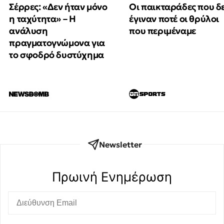
Οι παικταράδες που δ
Σέρρες: «Δεν ήταν μόνο
έγιναν ποτέ οι θρύλοι
η ταχύτητα» – Η
που περιμέναμε
ανάλυση
πραγματογνώμονα για
το σφοδρό δυστύχημα
Newsletter
Πρωινή Eνημέρωση