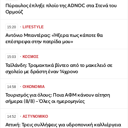
Πύραυλος έπληξε πλοίο της ADNOC στα Στενά του
Ορμούζ
∙
LIFESTYLE
15:20
Αντόνιο Μπαντέρας: «Ήξερα πως κάποτε θα
επέστρεφα στην πατρίδα μου»
∙
ΚΟΣΜΟΣ
15:03
Ταϊλάνδη: Τρομακτικά βίντεο από το μακελειό σε
σχολείο με δράστη έναν 14χρονο
∙
ΟΙΚΟΝΟΜΙΑ
14:58
Τουρισμός για όλους: Ποια ΑΦΜ κάνουν αίτηση
σήμερα (8/8) – Όλες οι ημερομηνίες
∙
ΑΣΤΥΝΟΜΙΚΟ
14:52
Αττική: Τρεις συλλήψεις για υδροπονική καλλιέργεια