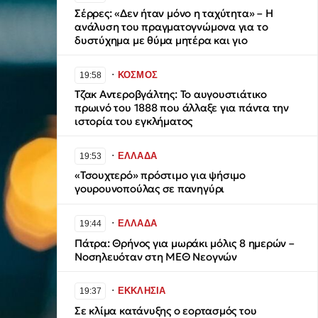
Σέρρες: «Δεν ήταν μόνο η ταχύτητα» – Η
ανάλυση του πραγματογνώμονα για το
δυστύχημα με θύμα μητέρα και γιο
∙
ΚΟΣΜΟΣ
19:58
Τζακ Αντεροβγάλτης: To αυγουστιάτικο
πρωινό του 1888 που άλλαξε για πάντα την
ιστορία του εγκλήματος
∙
ΕΛΛΑΔΑ
19:53
«Τσουχτερό» πρόστιμο για ψήσιμο
γουρουνοπούλας σε πανηγύρι
∙
ΕΛΛΑΔΑ
19:44
Πάτρα: Θρήνος για μωράκι μόλις 8 ημερών –
Νοσηλευόταν στη ΜΕΘ Νεογνών
∙
ΕΚΚΛΗΣΙΑ
19:37
Σε κλίμα κατάνυξης ο εορτασμός του