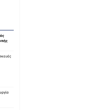
∙
WHAT THE FACT
19:03
Το viral γλυκό του καλοκαιριού που έχει
ξετρελάνει το TikTok
∙
ΕΛΛΑΔΑ
19:01
ός
Φωτιές 2026: Ταχύτητα στις αποζημιώσεις,
οπής
λιγότερη γραφειοκρατία – Νέο μοντέλο
κρατικής αρωγής με ψηφιακές διαδικασίες
σκευές
∙
ΕΛΛΑΔΑ
18:47
Σοβαρό τροχαίο με μοτοσυκλέτα στην Πάτρα
– Στο νοσοκομείο νεαρός δικυκλιστής
∙
LIFESTYLE
18:41
Viral ο Μπρούκλιν Μπέκαμ: Μαγείρεψε
υργία
μακαρόνια με θαλασσινό νερό, «από αύριο
δημητριακά», του έγραψαν
∙
ΕΛΛΑΔΑ
18:37