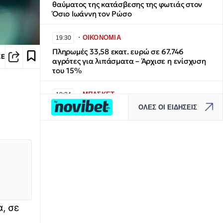
θαύματος της κατάσβεσης της φωτιάς στον
Όσιο Ιωάννη τον Ρώσο
∙
ΟΙΚΟΝΟΜΙΑ
19:30
Πληρωμές 33,58 εκατ. ευρώ σε 67.746
ΣΕ
αγρότες για λιπάσματα – Άρχισε η ενίσχυση
του 15%
∙
ΜΠΑΣΚΕΤ
19:24
ΟΛΕΣ ΟΙ ΕΙΔΗΣΕΙΣ
EuroBasket U16: Ήττα για την Εθνική Παίδων
από την Ισπανία
∙
ΚΟΣΜΟΣ
19:19
Αυστραλές υπήκοοι, οι δύο Ιρανές της
εθνικής ομάδας ποδοσφαίρου του Ιράν
∙
ΚΟΣΜΟΣ
19:08
H «ζόμπι Αντζελίνα Τζολί» που ξεγέλασε τον
, σε
κόσμο - Πώς είναι πραγματικά η Ιρανή