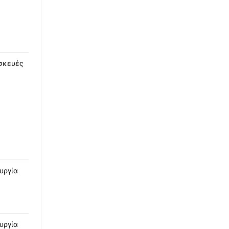
σκευές
υργία
υργία