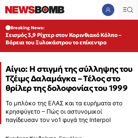
Breaking News:
Σεισμός 3,9 Ρίχτερ στον Κορινθιακό Κόλπο –
Βόρεια του Ξυλοκάστρου το επίκεντρο
Αίγιο: Η στιγμή της σύλληψης του
Τζέιμς Δαλαμάγκα – Τέλος στο
θρίλερ της δολοφονίας του 1999
Το μπλόκο της ΕΛΑΣ και τα ευρήματα στο
κρησφύγετο – Πώς οι αστυνομικοί
παγίδευσαν τον νο1 φυγά της Interpol