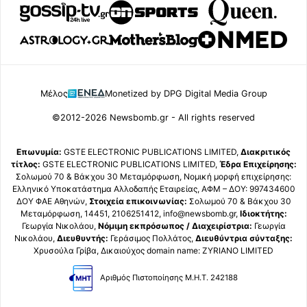
Μέλος
Monetized by DPG Digital Media Group
©2012-2026 Newsbomb.gr - All rights reserved
Επωνυμία:
GSTE ELECTRONIC PUBLICATIONS LIMITED,
Διακριτικός
τίτλος:
GSTE ELECTRONIC PUBLICATIONS LIMITED,
Έδρα Επιχείρησης:
Σολωμού 70 & Βάκχου 30 Μεταμόρφωση, Νομική μορφή επιχείρησης:
Ελληνικό Υποκατάστημα Αλλοδαπής Εταιρείας, ΑΦΜ – ΔΟΥ: 997434600
ΔΟΥ ΦΑΕ Αθηνών,
Στοιχεία επικοινωνίας:
Σολωμού 70 & Βάκχου 30
Μεταμόρφωση, 14451, 2106251412, info@newsbomb.gr,
Ιδιοκτήτης:
Γεωργία Νικολάου,
Νόμιμη εκπρόσωπος / Διαχειρίστρια:
Γεωργία
Νικολάου,
Διευθυντής:
Γεράσιμος Πολλάτος,
Διευθύντρια σύνταξης:
Χρυσούλα Γρίβα, Δικαιούχος domain name: ZYRIANO LIMITED
Αριθμός Πιστοποίησης Μ.Η.Τ. 242188