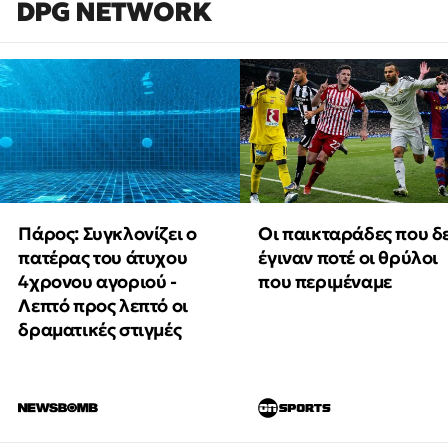
DPG NETWORK
Πάρος: Συγκλονίζει ο
Οι παικταράδες που δ
πατέρας του άτυχου
έγιναν ποτέ οι θρύλοι
4χρονου αγοριού -
που περιμέναμε
Λεπτό προς λεπτό οι
δραματικές στιγμές