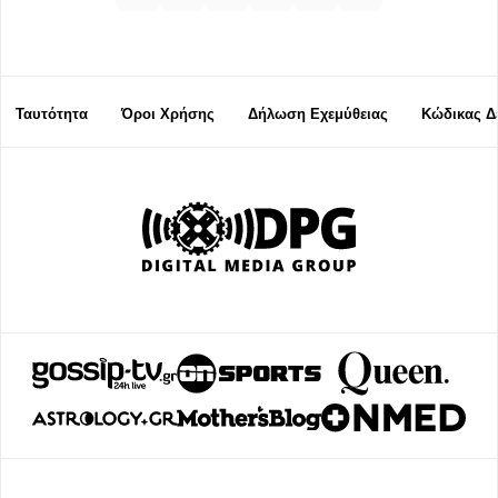
Ταυτότητα
Όροι Χρήσης
Δήλωση Εχεμύθειας
Κώδικας Δ