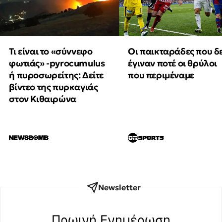
Τι είναι το «σύννεφο
Οι παικταράδες που δ
φωτιάς» -pyrocumulus
έγιναν ποτέ οι θρύλοι
ή πυροσωρείτης: Δείτε
που περιμέναμε
βίντεο της πυρκαγιάς
στον Κιθαιρώνα
Newsletter
Πρωινή Eνημέρωση