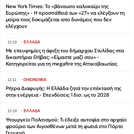
New York Times: Tο «βάναυσο καλοκαίρι της
Ευρώπης» - Η προσπάθειά των «27» να ελέγξουν τη
μοίρα τους δοκιμάζεται απο δυνάμεις που δεν
ελέγχουν
∙
ΕΛΛΑΔΑ
12:19
Με επευφημίες η άφιξη του δήμαρχου Στυλίδας στα
δικαστήρια Θήβας: «Είμαστε μαζί σου» -
Κατηγορείται για τη megafire της Αττικοβοιωτίας
∙
ΟΙΚΟΝΟΜΙΑ
12:11
Ρήτρα Διαφυγής: Η Ελλάδα ζητά την επέκτασή της
στην ενέργεια - Επενδύσεις 1 δισ. ως το 2028
∙
ΕΛΛΑΔΑ
12:10
Υπουργείο Πολιτισμού: Τι έδειξε αυτοψία στο αρχαίο
φρούριο των Αιγοσθένων μετά τη φωτιά στο Πόρτο
Γερμενό