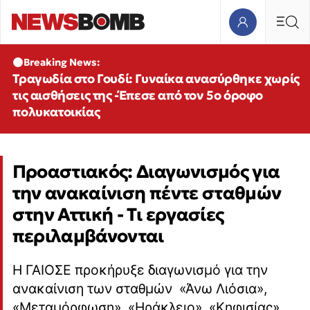
Breaking News:
Τραγωδία στο Γουδί: Γυναίκα ανασύρθηκε χωρίς
τις αισθήσεις της -Έπεσε από τον 5ο όροφο
πολυκατοικίας
Προαστιακός: Διαγωνισμός για
την ανακαίνιση πέντε σταθμών
στην Αττική - Τι εργασίες
περιλαμβάνονται
Η ΓΑΙΟΣΕ προκήρυξε διαγωνισμό για την
ανακαίνιση των σταθμών «Άνω Λιόσια»,
«Μεταμόρφωση», «Ηράκλειο», «Κηφισίας»