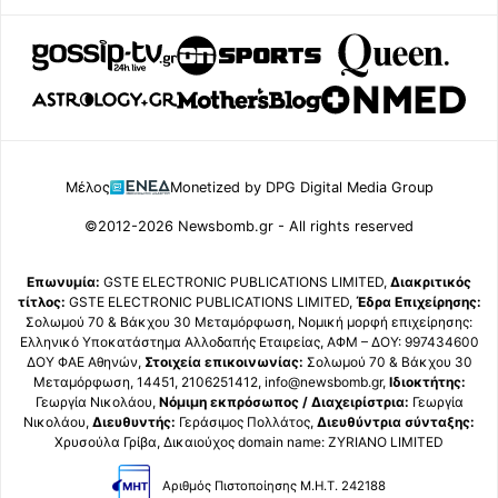
Μέλος
Monetized by DPG Digital Media Group
©2012-2026 Newsbomb.gr - All rights reserved
Επωνυμία:
GSTE ELECTRONIC PUBLICATIONS LIMITED,
Διακριτικός
τίτλος:
GSTE ELECTRONIC PUBLICATIONS LIMITED,
Έδρα Επιχείρησης:
Σολωμού 70 & Βάκχου 30 Μεταμόρφωση, Νομική μορφή επιχείρησης:
Ελληνικό Υποκατάστημα Αλλοδαπής Εταιρείας, ΑΦΜ – ΔΟΥ: 997434600
ΔΟΥ ΦΑΕ Αθηνών,
Στοιχεία επικοινωνίας:
Σολωμού 70 & Βάκχου 30
Μεταμόρφωση, 14451, 2106251412, info@newsbomb.gr,
Ιδιοκτήτης:
Γεωργία Νικολάου,
Νόμιμη εκπρόσωπος / Διαχειρίστρια:
Γεωργία
Νικολάου,
Διευθυντής:
Γεράσιμος Πολλάτος,
Διευθύντρια σύνταξης:
Χρυσούλα Γρίβα, Δικαιούχος domain name: ZYRIANO LIMITED
Αριθμός Πιστοποίησης Μ.Η.Τ. 242188