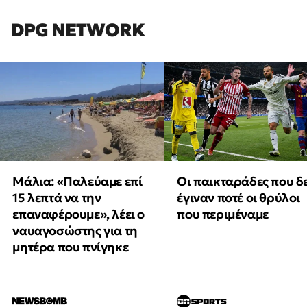
DPG NETWORK
Μάλια: «Παλεύαμε επί
Οι παικταράδες που δ
15 λεπτά να την
έγιναν ποτέ οι θρύλοι
επαναφέρουμε», λέει ο
που περιμέναμε
ναυαγοσώστης για τη
μητέρα που πνίγηκε