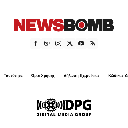
Ταυτότητα
Όροι Χρήσης
Δήλωση Εχεμύθειας
Κώδικας Δ