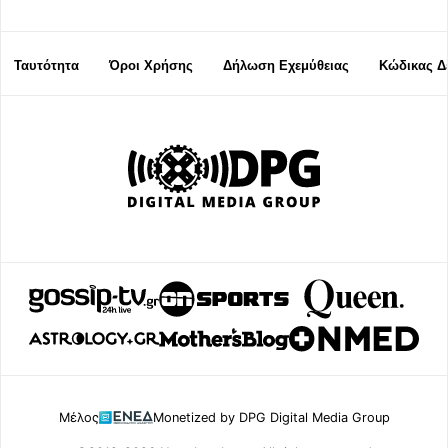
Ταυτότητα
Όροι Χρήσης
Δήλωση Εχεμύθειας
Κώδικας Δ
Μέλος
Monetized by DPG Digital Media Group