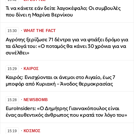
Τι να κάνετε εάν δείτε λαγοκέφαλο; Οι συμβουλές
που δίνει η Μαρίνα Βερνίκου
∙
WHAT THE FACT
15:30
Αγρότης ξερίζωσε 71 δέντρα για να φτιάξει δρόμο για
τα άλογά του: «Ο ποταμός θα κάνει 30 χρόνια για να
συνέλθει»
∙
ΚΑΙΡΟΣ
15:29
Καιρός: Ενισχύονται οι άνεμοι στο Αιγαίο, έως 7
μποφόρ από Κυριακή – Άνοδος θερμοκρασίας
∙
NEWSBOMB
15:28
EuroInsiders: «Ο Δημήτρης Γιαννακόπουλος είναι
ένας αυθεντικός άνθρωπος που κρατά τον λόγο του»
∙
ΚΟΣΜΟΣ
15:19