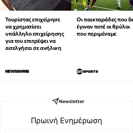
Τουρίστας επιχείρησε
Οι παικταράδες που δ
να χρηματίσει
έγιναν ποτέ οι θρύλοι
υπάλληλο επιχείρησης
που περιμέναμε
για του επιτρέψει να
ασελγήσει σε ανήλικη
Newsletter
Πρωινή Eνημέρωση