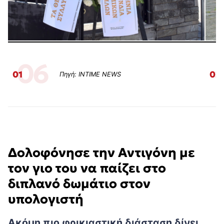
06
01
02
Πηγή: INTIME NEWS
Δολοφόνησε την Αντιγόνη με
τον γιο του να παίζει στο
διπλανό δωμάτιο στον
υπολογιστή
Ακόμη πιο φρικιαστική διάσταση δίνει