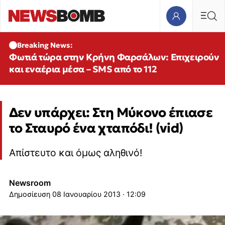
Breaking News:
Φωτιά τώρα στην Κρήνη Φαρσάλων: Επιχειρούν
και εναέρια μέσα – SMS από το 112
Δεν υπάρχει: Στη Μύκονο έπιασε
το Σταυρό ένα χταπόδι! (vid)
Απίστευτο και όμως αληθινό!
Newsroom
08 Ιανουαρίου 2013 · 12:09