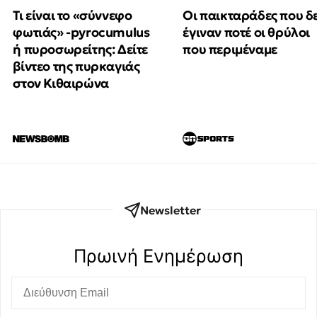
Τι είναι το «σύννεφο
Οι παικταράδες που δ
φωτιάς» -pyrocumulus
έγιναν ποτέ οι θρύλοι
ή πυροσωρείτης: Δείτε
που περιμέναμε
βίντεο της πυρκαγιάς
στον Κιθαιρώνα
Newsletter
Πρωινή Eνημέρωση