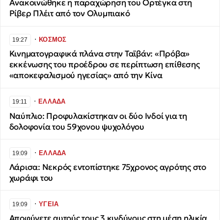
Ανακοινώθηκε η παραχώρηση του Ορτέγκα στη
Ρίβερ Πλέιτ από τον Ολυμπιακό
∙
ΚΟΣΜΟΣ
19:27
Κινηματογραφικά πλάνα στην Ταϊβάν: «Πρόβα»
εκκένωσης του προέδρου σε περίπτωση επίθεσης
«αποκεφαλισμού ηγεσίας» από την Κίνα
∙
ΕΛΛΑΔΑ
19:11
Ναύπλιο: Προφυλακίστηκαν οι δύο Ινδοί για τη
δολοφονία του 59χονου ψυχολόγου
∙
ΕΛΛΑΔΑ
19:09
Λάρισα: Νεκρός εντοπίστηκε 75χρονος αγρότης στο
χωράφι του
∙
ΥΓΕΙΑ
19:09
Αποφύγετε αυτούς τους 3 κινδύνους στη μέση ηλικία