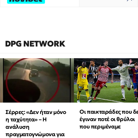
DPG NETWORK
Οι παικταράδες που δ
Σέρρες: «Δεν ήταν μόνο
έγιναν ποτέ οι θρύλοι
η ταχύτητα» – Η
που περιμέναμε
ανάλυση
πραγματογνώμονα για