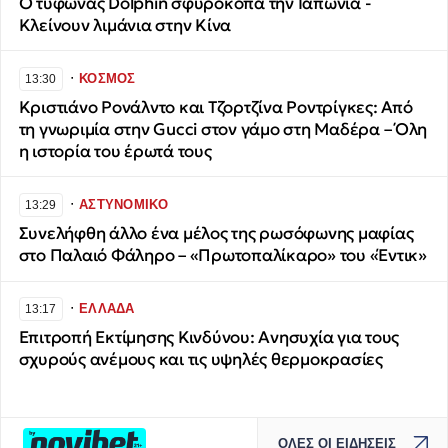
Ο τυφώνας Dolphin σφυροκοπά την Ιαπωνία -
Κλείνουν λιμάνια στην Κίνα
∙
ΚΟΣΜΟΣ
13:30
Κριστιάνο Ρονάλντο και Τζορτζίνα Ροντρίγκες: Από
τη γνωριμία στην Gucci στον γάμο στη Μαδέρα – Όλη
η ιστορία του έρωτά τους
∙
ΑΣΤΥΝΟΜΙΚΟ
13:29
Συνελήφθη άλλο ένα μέλος της ρωσόφωνης μαφίας
στο Παλαιό Φάληρο – «Πρωτοπαλίκαρο» του «Έντικ»
∙
ΕΛΛΑΔΑ
13:17
Επιτροπή Εκτίμησης Κινδύνου: Ανησυχία για τους
σχυρούς ανέμους και τις υψηλές θερμοκρασίες
ΟΛΕΣ ΟΙ ΕΙΔΗΣΕΙΣ