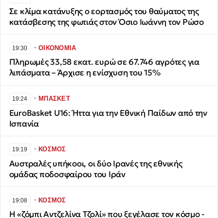
Σε κλίμα κατάνυξης ο εορτασμός του θαύματος της
κατάσβεσης της φωτιάς στον Όσιο Ιωάννη τον Ρώσο
∙
ΟΙΚΟΝΟΜΙΑ
19:30
Πληρωμές 33,58 εκατ. ευρώ σε 67.746 αγρότες για
λιπάσματα – Άρχισε η ενίσχυση του 15%
∙
ΜΠΑΣΚΕΤ
19:24
EuroBasket U16: Ήττα για την Εθνική Παίδων από την
Ισπανία
∙
ΚΟΣΜΟΣ
19:19
Αυστραλές υπήκοοι, οι δύο Ιρανές της εθνικής
ομάδας ποδοσφαίρου του Ιράν
∙
ΚΟΣΜΟΣ
19:08
H «ζόμπι Αντζελίνα Τζολί» που ξεγέλασε τον κόσμο -