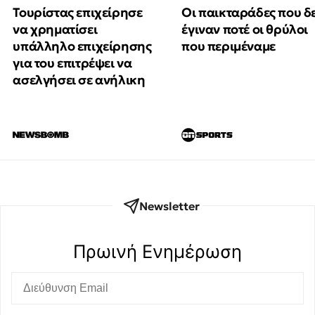
Τουρίστας επιχείρησε
Οι παικταράδες που δ
να χρηματίσει
έγιναν ποτέ οι θρύλοι
υπάλληλο επιχείρησης
που περιμέναμε
για του επιτρέψει να
ασελγήσει σε ανήλικη
Newsletter
Πρωινή Eνημέρωση