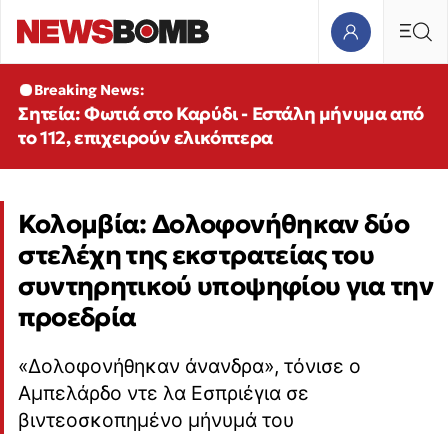
Breaking News:
Σητεία: Φωτιά στο Καρύδι - Εστάλη μήνυμα από
το 112, επιχειρούν ελικόπτερα
Κολομβία: Δολοφονήθηκαν δύο
στελέχη της εκστρατείας του
συντηρητικού υποψηφίου για την
προεδρία
«Δολοφονήθηκαν άνανδρα», τόνισε ο
Αμπελάρδο ντε λα Εσπριέγια σε
βιντεοσκοπημένο μήνυμά του