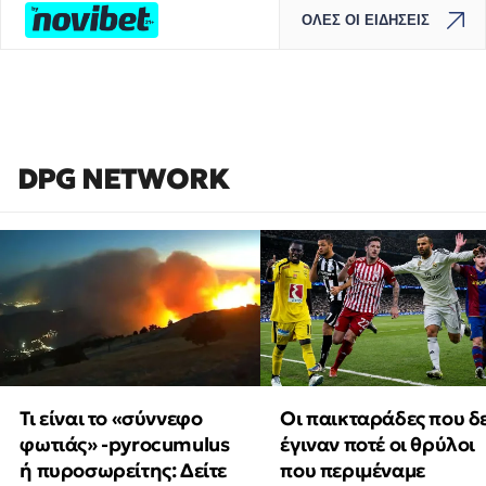
ΟΛΕΣ ΟΙ ΕΙΔΗΣΕΙΣ
DPG NETWORK
Τι είναι το «σύννεφο
Οι παικταράδες που δ
φωτιάς» -pyrocumulus
έγιναν ποτέ οι θρύλοι
ή πυροσωρείτης: Δείτε
που περιμέναμε