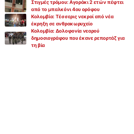
Στιγμές τρόμου: Αγοράκι 2 ετών πέφτει
από το μπαλκόνι 4ου ορόφου
Κολομβία: Τέσσερις νεκροί από νέα
έκρηξη σε ανθρακωρυχείο
Κολομβία: Δολοφονία νεαρού
δημοσιογράφου που έκανε ρεπορτάζ για
τη βία