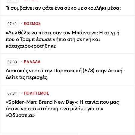
Τι συμβαίνει αν φάτε ένα σύκο με σκουλήκι μέσα;
∙
ΚΟΣΜΟΣ
07:41
«Δεν θέλω να πέσει σαν τον Μπάιντεν»: Η στιγμή
που ο Τραμπ έσωσε νήπιο στη σκηνή και
καταχαιροκροτήθηκε
∙
ΕΛΛΑΔΑ
07:38
Διακοπές νερού την Παρασκευή (6/8) στην Αττική -
Δείτε τις περιοχές
∙
ΠΟΛΙΤΙΣΜΟΣ
07:34
«Spider-Man: Brand New Day»: Η ταινία που μας
έκανε να σταματήσουμε να μιλάμε για την
«Οδύσσεια»