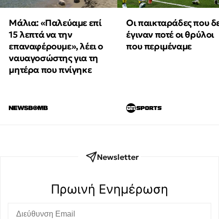
Μάλια: «Παλεύαμε επί
Οι παικταράδες που δ
15 λεπτά να την
έγιναν ποτέ οι θρύλοι
επαναφέρουμε», λέει ο
που περιμέναμε
ναυαγοσώστης για τη
μητέρα που πνίγηκε
Newsletter
Πρωινή Eνημέρωση