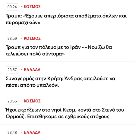
∙
ΚΟΣΜΟΣ
00:24
Τραμπ: «Έχουμε απεριόριστα αποθέματα όπλων και
πυρομαχικών»
∙
ΚΟΣΜΟΣ
23:59
Τραμπ για τον πόλεμο με το Ιράν - «Νομίζω θα
τελειώσει πολύ σύντομα»
∙
ΕΛΛΑΔΑ
23:57
Συναγερμός στην Κρήτη: Άνδρας απειλούσε να
πέσει από το μπαλκόνι
∙
ΚΟΣΜΟΣ
23:55
Ήχοι εκρήξεων στο νησί Κεσμ, κοντά στο Στενό του
Ορμούζ: Επιτεθήκαμε σε εχθρικούς στόχους
∙
ΕΛΛΑΔΑ
23:48