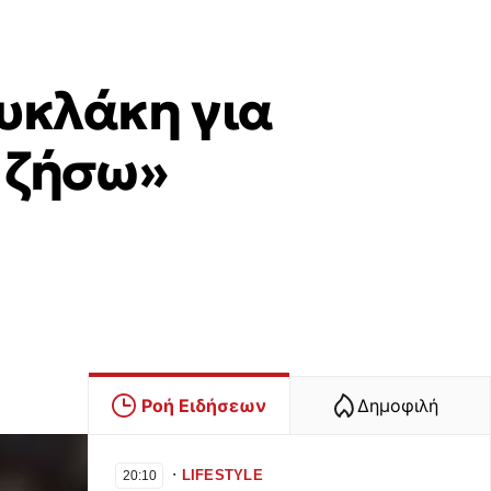
ουκλάκη για
α ζήσω»
Ροή Ειδήσεων
Δημοφιλή
∙
LIFESTYLE
20:10