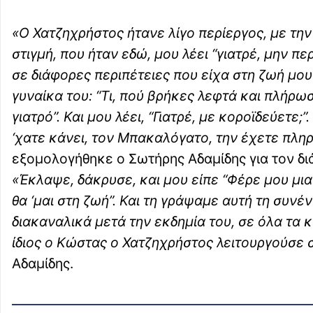
«Ο Χατζηχρήστος ήτανε λίγο περίεργος, με την 
στιγμή, που ήταν εδώ, μου λέει “γιατρέ, μην π
σε διάφορες περιπέτειες που είχα στη ζωή μου”
γυναίκα του: “Τι, πού βρήκες λεφτά και πλήρωσε
γιατρό”. Και μου λέει, “Γιατρέ, με κοροϊδεύετε;”.
‘χατε κάνει, τον Μπακαλόγατο, την έχετε πληρ
εξομολογήθηκε ο Σωτήρης Αδαμίδης για τον δι
«Έκλαψε, δάκρυσε, και μου είπε “Φέρε μου μια
θα ‘μαι στη ζωή”. Και τη γράψαμε αυτή τη συνέ
διακαναλικά μετά την εκδημία του, σε όλα τα 
ίδιος ο Κώστας ο Χατζηχρήστος λειτουργούσε 
Αδαμίδης.