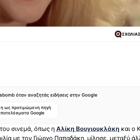
ΣΧΟΛΙΑ
sbomb όταν αναζητάς ειδήσεις στην Google
η ως προτιμώμενη πηγή
αποτελέσματα Google
 του σινεμά, όπως η
Αλίκη Βουγιουκλάκη
και ο 
φιλία με τον Γιώργο Παπαδάκη, μίλησε, μεταξύ άλ