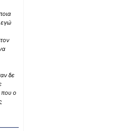
∙
ΚΟΣΜΟΣ
18:27
ποια
Οργισμένη διάψευση Τραμπ: Δεν
ι εγώ
αντιμετωπίζουμε έλλειψη πυρομαχικών, όσοι
διαρρέουν τέτοιες πληροφορίες θα
καταδιώκονται!
 τον
 να
∙
ΟΙΚΟΝΟΜΙΑ
18:17
ΟΠΕΚΕΠΕ: Ανοιχτή από σήμερα η
πλατφόρμα για αποζημιώσεις σε τρεις
κατηγορίες παραγωγών
ταν δε
∙
ε
ΕΛΛΑΔΑ
18:16
Σοκάρουν στοιχεία της ΠΟΕΔΗΝ: Οκτώ
 που ο
καταγγελίες για βιασμό μέσα σε 20 ημέρες
ς
στη Ζάκυνθο