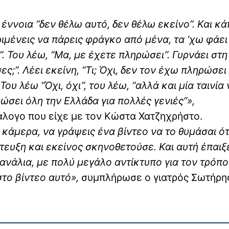
έννοια “δεν θέλω αυτό, δεν θέλω εκείνο”. Και κά
εριμένεις να πάρεις φράγκο από μένα, τα ‘χω φάε
. Του λέω, “Μα, με έχετε πληρώσει”. Γυρνάει στη
ς;”. Λέει εκείνη, “Τι; Όχι, δεν τον έχω πληρώσει
 Του λέω “Όχι, όχι”, του λέω, “αλλά και μία ταινία
ώσει όλη την Ελλάδα για πολλές γενιές”»,
άλογο που είχε με τον Κώστα Χατζηχρήστο.
 κάμερα, να γράψεις ένα βίντεο να το θυμάσαι ό
ντευξη και εκείνος σκηνοθετούσε. Και αυτή έπαιξ
κανάλια, με πολύ μεγάλο αντίκτυπο για τον τρόπο
στο βίντεο αυτό»,
συμπλήρωσε ο γιατρός Σωτήρη