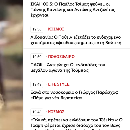
ΣΚΑI 100,3: Ο Παύλος Τσίμας φεύγει, οι
Γιάννης Καντέλης και Αντώνης Αντζολέτος
έρχονται
∙
ΚΟΣΜΟΣ
19:56
Λιθουανία: Ο Πούτιν εξετάζει το ενδεχόμενο
χτυπήματος «ψευδούς σημαίας» στη Βαλτική
∙
ΠΟΔΟΣΦΑΙΡΟ
19:50
ΠΑΟΚ – Άντερλεχτ: Οι ενδεκάδες του
μεγάλου αγώνα της Τούμπας
∙
LIFESTYLE
19:49
Ξανά στο νοσοκομείο ο Γιώργος Παράσχος:
«Πάμε για νέα θεραπεία»
∙
ΚΟΣΜΟΣ
19:48
«Τελικά, πρέπει να εκλέξουμε τον Τζέι Ντι»: Ο
Τραμπ φέρεται έχρισε διάδοχό του τον Βανς