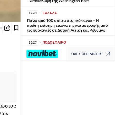
– Αποκάλυψη της Washington Post
∙
ΕΛΛΑΔΑ
19:43
Πάνω από 100 σπίτια στο «κόκκινο» – Η
πρώτη επίσημη εικόνα της καταστροφής από
ΣΕ
τις πυρκαγιές σε Δυτική Αττική και Ρέθυμνο
∙
ΠΟΔΟΣΦΑΙΡΟ
19:27
Ανακοινώθηκε η παραχώρηση του Ορτέγκα
ΟΛΕΣ ΟΙ ΕΙΔΗΣΕΙΣ
στη Ρίβερ Πλέιτ από τον Ολυμπιακό
∙
ΚΟΣΜΟΣ
19:27
Κινηματογραφικά πλάνα στην Ταϊβάν:
«Πρόβα» εκκένωσης του προέδρου σε
περίπτωση επίθεσης «αποκεφαλισμού
ηγεσίας» από την Κίνα
∙
ΕΛΛΑΔΑ
19:11
Κώστας
Ναύπλιο: Προφυλακίστηκαν οι δύο Ινδοί για
λων,
τη δολοφονία του 59χονου ψυχολόγου