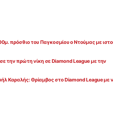
00μ. πρόσθιο του Παγκοσμίου ο Ντούμας με ιστο
ε την πρώτη νίκη σε Diamond League με την
!
ήλ Καραλής: Θρίαμβος στο Diamond League με 