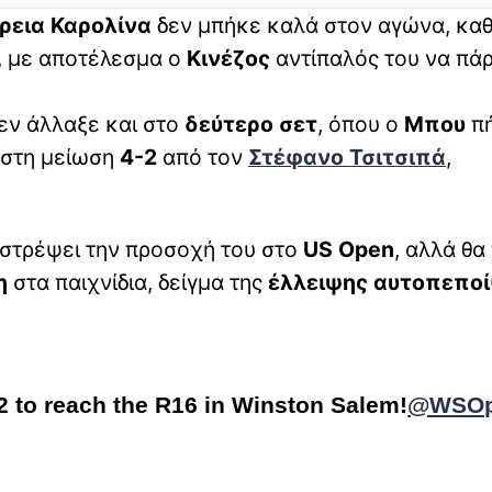
ρεια Καρολίνα
δεν μπήκε καλά στον αγώνα, κα
, με αποτέλεσμα ο
Κινέζος
αντίπαλός του να πάρ
εν άλλαξε και στο
δεύτερο
σετ
, όπου ο
Μπου
π
 στη μείωση
4-2
από τον
Στέφανο
Τσιτσιπά
,
 στρέψει την προσοχή του στο
US
Open
, αλλά θα
η
στα παιχνίδια, δείγμα της
έλλειψης αυτοπεπο
2 to reach the R16 in Winston Salem!
@WSO