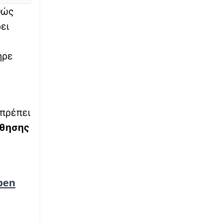
φορτηγό
θώς
ει
∙
LIFESTYLE
09:42
Στη Μύκονο με τον σύζυγό της η Κατερίνα
Καινούριου
ήρε
∙
ΚΟΣΜΟΣ
09:41
ΗΠΑ: Έντονη ανησυχία για τον μύκητα
candida auris που «αντιστέκεται» στα
φάρμακα
 πρέπει
ίθησης
∙
ΚΟΣΜΟΣ
09:23
CNN: Ο Τραμπ γνώριζε τις ελλείψεις
πυρομαχικών - Είναι έξαλλος που
αποκαλύφθηκαν από τα ΜΜΕ
pen
∙
ΚΟΣΜΟΣ
09:20
Πέθανε η influencer Σίντνεϊ Τάουλ σε ηλικία
26 ετών έπειτα από μάχη με σπάνια μορφή