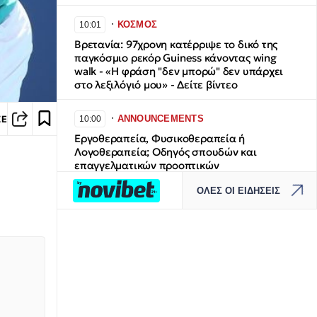
∙
ΚΟΣΜΟΣ
10:01
Βρετανία: 97χρονη κατέρριψε το δικό της
παγκόσμιο ρεκόρ Guiness κάνοντας wing
walk - «Η φράση "δεν μπορώ" δεν υπάρχει
στο λεξιλόγιό μου» - Δείτε βίντεο
∙
ANNOUNCEMENTS
ΣΕ
10:00
Εργοθεραπεία, Φυσικοθεραπεία ή
Λογοθεραπεία; Οδηγός σπουδών και
επαγγελματικών προοπτικών
ΟΛΕΣ ΟΙ ΕΙΔΗΣΕΙΣ
∙
ANNOUNCEMENTS
10:00
UNIC Athens: Το μοναδικό πανεπιστήμιο
διεθνών προδιαγραφών στην καρδιά του The
Ellinikon
∙
ΕΛΛΑΔΑ
09:48
Τραγωδία στις Σέρρες: Μητέρα και γιος οι
νεκροί από τη σύγκρουση αυτοκινήτου με