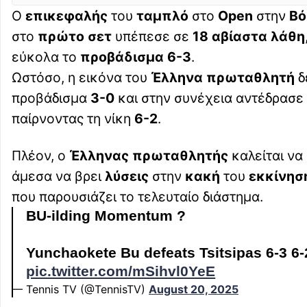
Ο
επικεφαλής
του
ταμπλό
στο
Open
στην
Βό
στο
πρώτο σετ
υπέπεσε σε
18 αβίαστα
λάθη
εύκολα το
προβάδισμα
6-3
.
Ωστόσο, η εικόνα του
Έλληνα πρωταθλητή
δ
προβάδισμα
3-0
και στην συνέχεια αντέδρασε
παίρνοντας τη νίκη
6-2
.
Πλέον, ο
Έλληνας πρωταθλητής
καλείται να
άμεσα να βρει
λύσεις
στην
κακή
του
εκκίνησ
που παρουσιάζει το τελευταίο διάστημα.
BU-ilding Momentum ?
Yunchaokete Bu defeats Tsitsipas 6-3 6-
pic.twitter.com/mSihvl0YeE
— Tennis TV (@TennisTV)
August 20, 2025