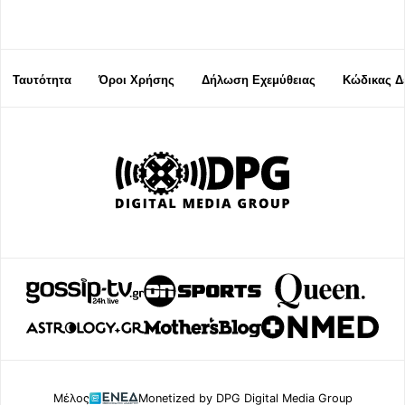
Ταυτότητα
Όροι Χρήσης
Δήλωση Εχεμύθειας
Κώδικας Δ
Μέλος
Monetized by DPG Digital Media Group