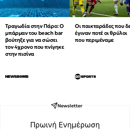
Τραγωδία στην Πάρο: Ο
Οι παικταράδες που δ
μπάρμαν του beach bar
έγιναν ποτέ οι θρύλοι
βούτηξε για να σώσει
που περιμέναμε
τον 4χρονο που πνίγηκε
στην πισίνα
Newsletter
Πρωινή Eνημέρωση