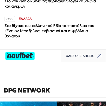
Στο κόκκινο ο κίνδυνος πυρκαγιάς λόγω καύσωνα
και ανέμων
∙
ΕΛΛΑΔΑ
07:00
Στα δίχτυα του «ελληνικού FBI» τα «πιστόλια» του
«Έντικ»: Μπαζούκα, εκβιασμοί και συμβόλαια
θανάτου
ΟΛΕΣ ΟΙ ΕΙΔΗΣΕΙΣ
DPG NETWORK