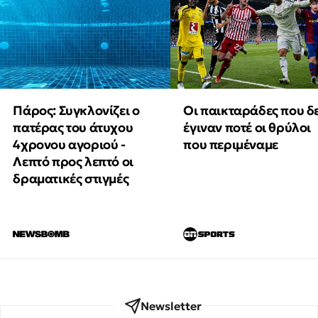
Πάρος: Συγκλονίζει ο
Οι παικταράδες που δ
πατέρας του άτυχου
έγιναν ποτέ οι θρύλοι
4χρονου αγοριού -
που περιμέναμε
Λεπτό προς λεπτό οι
δραματικές στιγμές
Newsletter