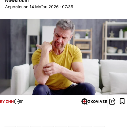
Newsroom
14 Μαΐου 2026 · 07:36
ΕΥ ΖΗΝ
5'
ΣΧΟΛΙΑΣΕ