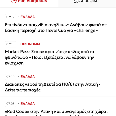
Ροή Ειδήσεων
Δημοφιλή
∙
ΕΛΛΑΔΑ
07:12
Επικίνδυνα παιχνίδια ανηλίκων: Ανάβουν φωτιά σε
δασική περιοχή στο Πεντελικό για «challenge»
∙
ΟΙΚΟΝΟΜΙΑ
07:10
Market Pass: Στα σκαριά νέος κύκλος από το
φθινόπωρο – Ποιοι εξετάζεται να λάβουν την
ενίσχυση
∙
ΕΛΛΑΔΑ
07:10
Διακοπές νερού τη Δευτέρα (10/8) στην Αττική -
Δείτε τις περιοχές
∙
ΕΛΛΑΔΑ
07:06
«Red Code» στην Αττική και συναγερμός στη χώρα: