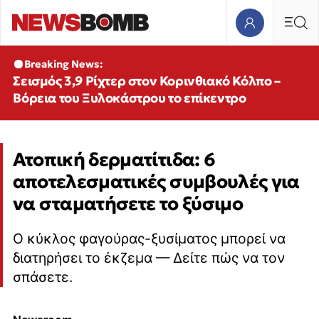
Breaking News:
Σεισμός 3,9 Ρίχτερ στον Κορινθιακό Κόλπο –
Βόρεια του Ξυλοκάστρου το επίκεντρο
Ατοπική δερματίτιδα: 6
αποτελεσματικές συμβουλές για
να σταματήσετε το ξύσιμο
Ο κύκλος φαγούρας-ξυσίματος μπορεί να
διατηρήσει το έκζεμα — Δείτε πώς να τον
σπάσετε.