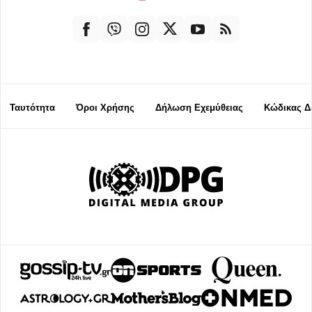
Ταυτότητα
Όροι Χρήσης
Δήλωση Εχεμύθειας
Κώδικας Δ