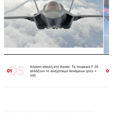
05
Αόρατη απειλή στο Αιγαίο: Τα τουρκικά F 35
01
02
αλλάζουν το συσχετισμό δυνάμεων (pics +
vid)