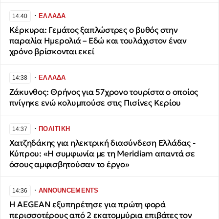
∙
ΕΛΛΑΔΑ
14:40
Κέρκυρα: Γεμάτος ξαπλώστρες ο βυθός στην
παραλία Ημερολιά – Εδώ και τουλάχιστον έναν
χρόνο βρίσκονται εκεί
∙
ΕΛΛΑΔΑ
14:38
Ζάκυνθος: Θρήνος για 57χρονο τουρίστα ο οποίος
πνίγηκε ενώ κολυμπούσε στις Πισίνες Κερίου
∙
ΠΟΛΙΤΙΚΗ
14:37
Χατζηδάκης για ηλεκτρική διασύνδεση Ελλάδας -
Κύπρου: «Η συμφωνία με τη Meridiam απαντά σε
όσους αμφισβητούσαν το έργο»
∙
ANNOUNCEMENTS
14:36
Η AEGEAN εξυπηρέτησε για πρώτη φορά
περισσοτέρους από 2 εκατομμύρια επιβάτες τον