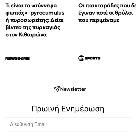
Τι είναι το «σύννεφο
Οι παικταράδες που δ
φωτιάς» -pyrocumulus
έγιναν ποτέ οι θρύλοι
ή πυροσωρείτης: Δείτε
που περιμέναμε
βίντεο της πυρκαγιάς
στον Κιθαιρώνα
Newsletter
Πρωινή Eνημέρωση