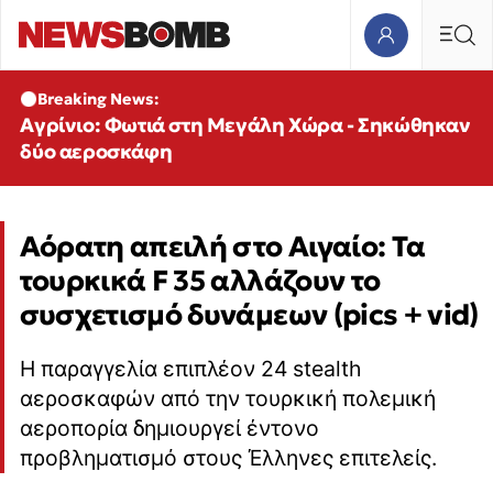
Breaking News:
Αγρίνιο: Φωτιά στη Μεγάλη Χώρα - Σηκώθηκαν
δύο αεροσκάφη
Αόρατη απειλή στο Αιγαίο: Τα
τουρκικά F 35 αλλάζουν το
συσχετισμό δυνάμεων (pics + vid)
H παραγγελία επιπλέον 24 stealth
αεροσκαφών από την τουρκική πολεμική
αεροπορία δημιουργεί έντονο
προβληματισμό στους Έλληνες επιτελείς.