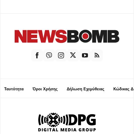
Ταυτότητα
Όροι Χρήσης
Δήλωση Εχεμύθειας
Κώδικας Δ