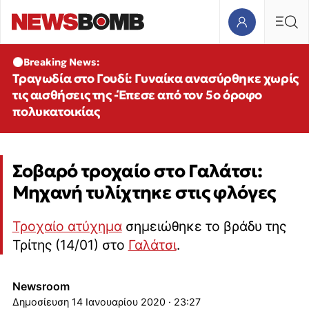
Breaking News:
Τραγωδία στο Γουδί: Γυναίκα ανασύρθηκε χωρίς
τις αισθήσεις της -Έπεσε από τον 5ο όροφο
πολυκατοικίας
Σοβαρό τροχαίο στο Γαλάτσι:
Μηχανή τυλίχτηκε στις φλόγες
Τροχαίο ατύχημα
σημειώθηκε το βράδυ της
Τρίτης (14/01) στο
Γαλάτσι
.
Newsroom
14 Ιανουαρίου 2020 · 23:27