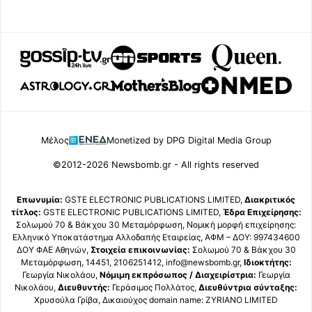
Μέλος
Monetized by DPG Digital Media Group
©2012-2026 Newsbomb.gr - All rights reserved
Επωνυμία:
GSTE ELECTRONIC PUBLICATIONS LIMITED,
Διακριτικός
τίτλος:
GSTE ELECTRONIC PUBLICATIONS LIMITED,
Έδρα Επιχείρησης:
Σολωμού 70 & Βάκχου 30 Μεταμόρφωση, Νομική μορφή επιχείρησης:
Ελληνικό Υποκατάστημα Αλλοδαπής Εταιρείας, ΑΦΜ – ΔΟΥ: 997434600
ΔΟΥ ΦΑΕ Αθηνών,
Στοιχεία επικοινωνίας:
Σολωμού 70 & Βάκχου 30
Μεταμόρφωση, 14451, 2106251412, info@newsbomb.gr,
Ιδιοκτήτης:
Γεωργία Νικολάου,
Νόμιμη εκπρόσωπος / Διαχειρίστρια:
Γεωργία
Νικολάου,
Διευθυντής:
Γεράσιμος Πολλάτος,
Διευθύντρια σύνταξης:
Χρυσούλα Γρίβα, Δικαιούχος domain name: ZYRIANO LIMITED