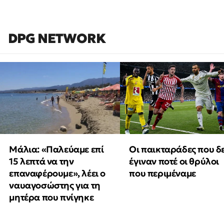
DPG NETWORK
Μάλια: «Παλεύαμε επί
Οι παικταράδες που δ
15 λεπτά να την
έγιναν ποτέ οι θρύλοι
επαναφέρουμε», λέει ο
που περιμέναμε
ναυαγοσώστης για τη
μητέρα που πνίγηκε