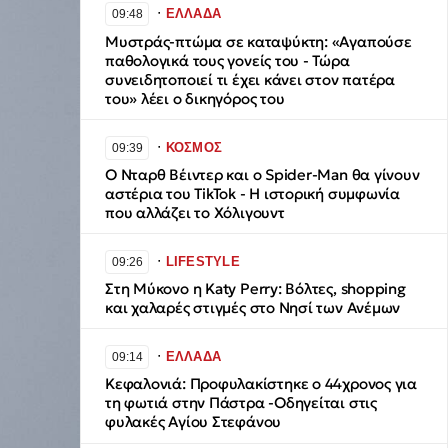
∙
ΕΛΛΑΔΑ
09:48
Μυστράς-πτώμα σε καταψύκτη: «Αγαπούσε
παθολογικά τους γονείς του - Τώρα
συνειδητοποιεί τι έχει κάνει στον πατέρα
του» λέει ο δικηγόρος του
∙
ΚΟΣΜΟΣ
09:39
Ο Νταρθ Βέιντερ και ο Spider-Man θα γίνoυν
αστέρια του TikTok - Η ιστορική συμφωνία
που αλλάζει το Χόλιγουντ
∙
LIFESTYLE
09:26
Στη Μύκονο η Katy Perry: Βόλτες, shopping
και χαλαρές στιγμές στο Νησί των Ανέμων
∙
ΕΛΛΑΔΑ
09:14
Κεφαλονιά: Προφυλακίστηκε ο 44χρονος για
τη φωτιά στην Πάστρα -Οδηγείται στις
φυλακές Αγίου Στεφάνου