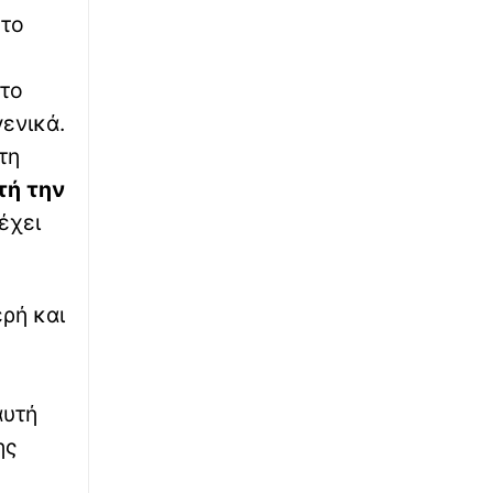
προσωπικούς του δαίμονες και τον
 το
αυτοτραυματισμό σε live μετάδοση στο
TikTok
 το
∙
ΚΟΣΜΟΣ
08:50
γενικά.
Υβριδικός πόλεμος στη Γερμανία: Drone με
εκρηκτικά προκαλεί συναγερμό στη Λειψία -
τη
Βλέπουν ρωσικό δάκτυλο
τή την
έχει
∙
ΕΛΛΑΔΑ
08:47
Άδωνις για το περιστατικό στα ΤΕΠ
Νοσοκομείου Κορίνθου: «Δεν έπεσε η
ψευδοροφή, την ξήλωσαν»
ρή και
∙
ΟΙΚΟΝΟΜΙΑ
08:41
Τράπεζες: Οι προβλέψεις των ξένων οίκων
για την πορεία των μετοχών μετά τα
αυτή
αποτελέσματα εξαμήνου
ης
∙
ΚΟΣΜΟΣ
08:20