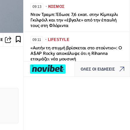
∙
ΚΟΣΜΟΣ
09:13
Ντον Τραμπ: Έδωσε 7,6 εκατ. στην Κίμπερλι
Γκιλφόιλ και την «έβγαλε» από την έπαυλή
τους στη Φλόριντα
∙
LIFESTYLE
ΣΕ
09:11
«Αυτήν τη στιγμή βρίσκεται στο στούντιο»: O
A$AP Rocky αποκάλυψε ότι η Rihanna
ετοιμάζει νέα μουσική
ΟΛΕΣ ΟΙ ΕΙΔΗΣΕΙΣ
∙
ΕΛΛΑΔΑ
09:03
Συγκλονίζει η τραγωδία στα Μάλια: Πνίγηκε
μπροστά στα 3 παιδιά της ενώ πάλευε να
σώσει τη φίλη της
∙
ΚΟΣΜΟΣ
09:01
Πέρεζ Χίλτον - Ο «βασιλιάς της κακίας» είναι
γυμνός: Από τη δόξα στην απαξίωση, τις
δημόσιες συγγνώμες, τη μάχη με τους