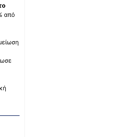
Κριστιάνο Ρονάλντο: Άνοιξε το γκαράζ των
το
100 εκατ. ευρώ – Οι Bugatti, οι Ferrari και η
% από
συλλογή που μοιάζει με μουσείο
∙
ΕΛΛΑΔΑ
08:19
Marfin: Από το αεροδρόμιο στον ανακριτή η
μείωση
46χρονη με την «ξανθιά πλεξούδα»
∙
ΕΛΛΑΔΑ
08:08
ίωσε
Δολοφονία Σκωτσέζας στην Κυψέλη: Στον
ανακριτή σήμερα ο 26χρονος – Επιμένει ότι
τη βρήκε νεκρή
κή
∙
ΕΛΛΑΔΑ
08:06
Διακοπές ρεύματος την Πέμπτη (6/8) στην
Αττική - Δείτε τις περιοχές
∙
ΚΟΣΜΟΣ
07:56
Τα ανατριχιαστικά μηνύματα που
αποκάλυψαν το σχέδιο μητέρας και γιαγιάς