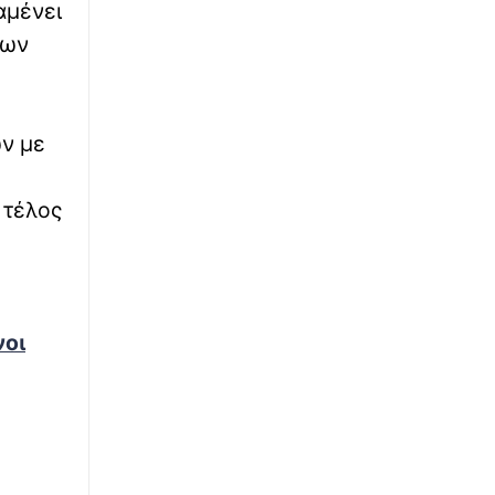
αμένει
πριν από τη δολοφονία των 4 παιδιών στη
Νέα Υόρκη - «Το φάρμακο δεν πιάνει, ένα
των
παιδί κατάλαβε τι συμβαίνει»
∙
ΚΟΣΜΟΣ
07:50
ν με
Έλον Μασκ: «Το Starship κάνει τους
ανθρώπους, από μικρά παιδιά μέχρι
ηλικιωμένους, να ενθουσιάζονται για το
 τέλος
μέλλον»
∙
ΕΛΛΑΔΑ
07:43
Μυστράς: Η αδελφή του 55χρονου
«γκρέμισε» το άλλοθι του για τον
εξαφανισμένο πατέρα τους - Πίστευε ότι
νοι
ζούσε ακόμα
∙
ΕΥ ΖΗΝ
07:42
Τι συμβαίνει αν φάτε ένα σύκο με σκουλήκι
μέσα;