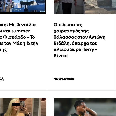
υποκλίθηκε στον Βοζίνια πριν καν φορέσει
τη φανέλα της Κόλο – Κόλο
∙
ΤΕΧΝΟΛΟΓΙΑ
16:57
κη: Με βεντάλια
Ο τελευταίος
Μυστήριο με τον πύραυλο της SpaceX που
ρι και summer
χαιρετισμός της
συνετρίβη στη Σελήνη: Αυτή είναι η μοναδική
το Φισκάρδο – Το
θάλασσας στον Αντώνη
φωτογραφία
με τον Μάκη & την
Βιδάλη, ύπαρχο του
της
πλοίου Superferry –
∙
ΠΟΛΙΤΙΣΜΟΣ
16:54
Βίντεο
«Η Θεσσαλονίκη απέκτησε "Δρομέα"»: Η
ανάρτηση του Κώστα Βαρώτσου
∙
ΕΛΛΑΔΑ
16:54
Θρίλερ στα Χανιά: Νέα στοιχεία για την
75χρονη που βρέθηκε νεκρή - Είχε
μεταφερθεί στο Α.Τ πριν εξαφανιστεί
∙
ΚΑΙΡΟΣ
16:42
Καιρός: «Καμπανάκι» Κολυδά για ενισχυμένα