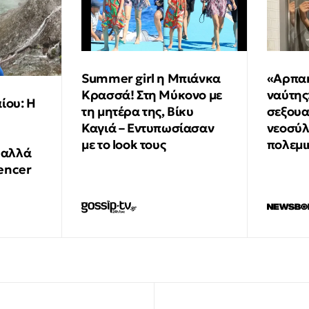
Summer girl η Μπιάνκα
«Αρπακ
Κρασσά! Στη Μύκονο με
ναύτης
ίου: Η
τη μητέρα της, Βίκυ
σεξουα
Καγιά – Εντυπωσίασαν
νεοσύλ
με το look τους
πολεμι
 αλλά
uencer