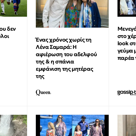
ου δεν
Μενεγά
ύλοι
στο χέ
Ένας χρόνος χωρίς τη
look σ
Λένα Σαμαρά: Η
γεύμα 
αφιέρωση του αδελφού
παρέα 
της & η σπάνια
εμφάνιση της μητέρας
της