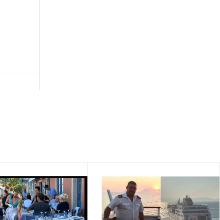
που εκδηλώνονται τότε και οι μεγάλες
εξαιρέσεις
∙
ΚΟΣΜΟΣ
17:21
Δέος στο Όρος Θαβώρ: Το θαύμα της «Αγίας
Νεφέλης» ανήμερα της Μεταμορφώσεως του
Σωτήρος - Βίντεο
∙
ΕΛΛΑΔΑ
17:21
Ανατριχιαστικό βίντεο από την Κρήτη:
Μοτοσυκλέτα προσπερνά αυτοκίνητο με
ταχύτητα 200 χλμ την ώρα και εξαφανίζεται
∙
ΚΟΣΜΟΣ
17:05
«Το σπασμένο είναι πιο αρρενωπό»: Ρώσοι
καταστρέφουν τα πανάκριβα iPhone 17 για
να δείχνουν «πιο άνδρες» (vid)
∙
ΑΘΛΗΤΙΚΑ
16:57
Υποδοχή βγαλμένη από ταινία: Η Χιλή