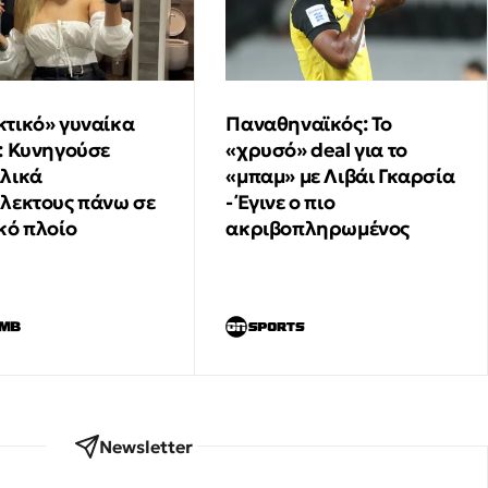
μελτέμια - Ριπές έως και 25 km/h
ισχυρότερες - Το κρίσιμο 24ωρο
∙
ΑΠΟΨΕΙΣ
16:37
Φοιτητική Στέγη: Όσα πρέπει να γνωρίζει
τικό» γυναίκα
Παναθηναϊκός: Το
κάθε οικογένεια πριν νοικιάσει σπίτι
: Κυνηγούσε
«χρυσό» deal για το
λικά
«μπαμ» με Λιβάι Γκαρσία
λεκτους πάνω σε
- Έγινε ο πιο
κό πλοίο
ακριβοπληρωμένος
Newsletter