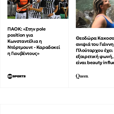
ΠΑΟΚ: «Στην pole
position για
Θεοδώρα Κακοσα
Κωνσταντέλια η
ανιψιά του Γιάννη
Ντόρτμουντ - Καραδοκεί
Πλούταρχου έχει
η Γιουβέντους»
εξαιρετική φωνή,
είναι beauty infl