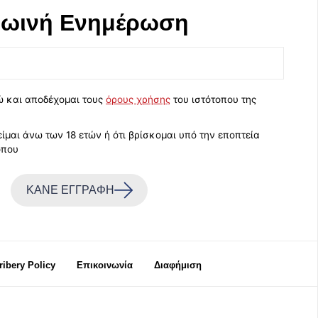
ωινή Eνημέρωση
ώ και αποδέχομαι τους
όρους χρήσης
του ιστότοπου της
ίμαι άνω των 18 ετών ή ότι βρίσκομαι υπό την εποπτεία
όπου
ΚΑΝΕ ΕΓΓΡΑΦΗ
Bribery Policy
Επικοινωνία
Διαφήμιση