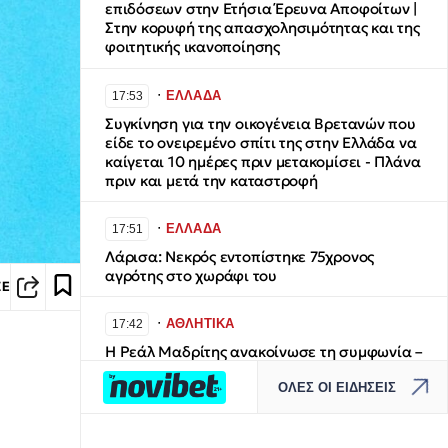
επιδόσεων στην Ετήσια Έρευνα Αποφοίτων |
Στην κορυφή της απασχολησιμότητας και της
φοιτητικής ικανοποίησης
∙
ΕΛΛΑΔΑ
17:53
Συγκίνηση για την οικογένεια Βρετανών που
είδε το ονειρεμένο σπίτι της στην Ελλάδα να
καίγεται 10 ημέρες πριν μετακομίσει - Πλάνα
πριν και μετά την καταστροφή
∙
ΕΛΛΑΔΑ
17:51
Λάρισα: Νεκρός εντοπίστηκε 75χρονος
αγρότης στο χωράφι του
ΣΕ
∙
ΑΘΛΗΤΙΚΑ
17:42
Η Ρεάλ Μαδρίτης ανακοίνωσε τη συμφωνία –
«μαμούθ» με τον Ντιαμαντέ: Υπέγραψε…
ΟΛΕΣ ΟΙ ΕΙΔΗΣΕΙΣ
επταετές συμβόλαιο συνεργασίας
∙
ΕΛΛΑΔΑ
17:36