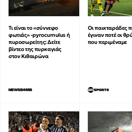
Τι είναι το «σύννεφο
Οι παικταράδες π
φωτιάς» -pyrocumulus ή
έγιναν ποτέ οι θρ
πυροσωρείτης: Δείτε
που περιμέναμε
βίντεο της πυρκαγιάς
στον Κιθαιρώνα