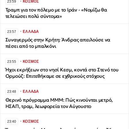
∙
ΚΟΣΜΟΣ
23:59
Τραμπ για τον πόλεμο με το Ιράν - «Νομίζω θα
τελειώσει πολύ σύντομα»
∙
ΕΛΛΑΔΑ
23:57
Συναγερμός στην Κρήτη: Άνδρας απειλούσε να
πέσει από το μπαλκόνι
∙
ΚΟΣΜΟΣ
23:55
Ήχοι εκρήξεων στο νησί Κεσμ, κοντά στο Στενό του
Ορμούζ: Επιτεθήκαμε σε εχθρικούς στόχους
∙
ΕΛΛΑΔΑ
23:48
Θερινό πρόγραμμα ΜΜΜ: Πώς κινούνται μετρό,
ΗΣΑΠ, τραμ, λεωφορεία τον Αύγουστο
∙
ΚΟΣΜΟΣ
23:40