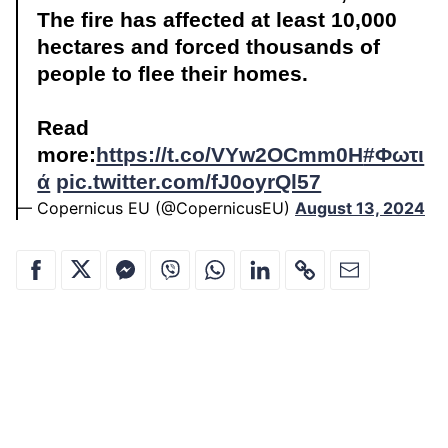
The fire has affected at least 10,000
hectares and forced thousands of
people to flee their homes.
Read
more:
https://t.co/VYw2OCmm0H
#Φωτι
ά
pic.twitter.com/fJ0oyrQl57
— Copernicus EU (@CopernicusEU)
August 13, 2024