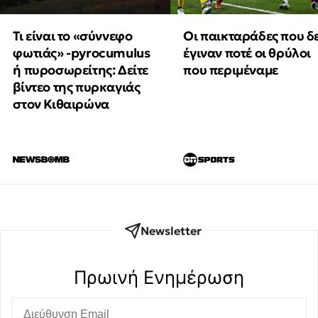
Τι είναι το «σύννεφο
Οι παικταράδες που δ
φωτιάς» -pyrocumulus
έγιναν ποτέ οι θρύλοι
ή πυροσωρείτης: Δείτε
που περιμέναμε
βίντεο της πυρκαγιάς
στον Κιθαιρώνα
Newsletter
Πρωινή Eνημέρωση