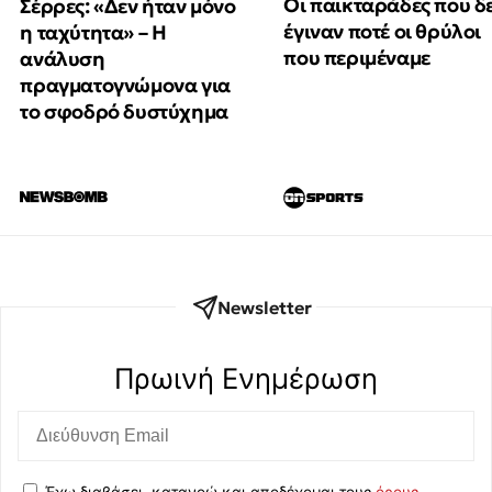
Οι παικταράδες που δ
Σέρρες: «Δεν ήταν μόνο
έγιναν ποτέ οι θρύλοι
η ταχύτητα» – Η
που περιμέναμε
ανάλυση
πραγματογνώμονα για
το σφοδρό δυστύχημα
Newsletter
Πρωινή Eνημέρωση