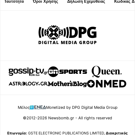
Ταυτότητα
Όροι Χρήσης
Δήλωση Εχεμύθειας
Κώδικας Δ
Μέλος
Monetized by DPG Digital Media Group
©2012-2026 Newsbomb.gr - All rights reserved
Επωνυμία:
GSTE ELECTRONIC PUBLICATIONS LIMITED,
Διακριτικός