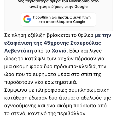
Δες περισσότερα άρθρα του Newsbomb όταν
αναζητάς ειδήσεις στην Google
Προσθήκη ως προτιμώμενη πηγή
στα αποτελέσματα Google
Σε πλήρη εξέλιξη βρίσκεται το θρίλερ
με την
εξαφάνιση της 45χρονης Σταυρούλας
Λεβεντάκη
από τα
Χανιά
. Εδω και λίγες
ώρες το κατώφλι των αρχών πέρασαν για
μια ακομη φορα δύο πρόσωπα-κλειδιά, την
ώρα που τα ευρήματα μέσα στο σπίτι της
πυροδοτούν νέα ερωτηματικά.
Σύμφωνα με πληροφοριές συμπληρωματική
κατάθεση έδωσαν δύο άτομα: ο αδελφός της
αγνοούμενης και ένα ακόμη πρόσωπο από
το στενό, κοντινό της περιβάλλον.