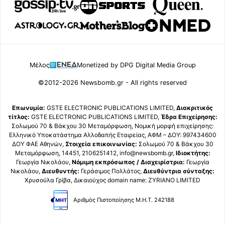
Μέλος
Monetized by DPG Digital Media Group
©2012-2026 Newsbomb.gr - All rights reserved
Επωνυμία:
GSTE ELECTRONIC PUBLICATIONS LIMITED,
Διακριτικός
τίτλος:
GSTE ELECTRONIC PUBLICATIONS LIMITED,
Έδρα Επιχείρησης:
Σολωμού 70 & Βάκχου 30 Μεταμόρφωση, Νομική μορφή επιχείρησης:
Ελληνικό Υποκατάστημα Αλλοδαπής Εταιρείας, ΑΦΜ – ΔΟΥ: 997434600
ΔΟΥ ΦΑΕ Αθηνών,
Στοιχεία επικοινωνίας:
Σολωμού 70 & Βάκχου 30
Μεταμόρφωση, 14451, 2106251412, info@newsbomb.gr,
Ιδιοκτήτης:
Γεωργία Νικολάου,
Νόμιμη εκπρόσωπος / Διαχειρίστρια:
Γεωργία
Νικολάου,
Διευθυντής:
Γεράσιμος Πολλάτος,
Διευθύντρια σύνταξης:
Χρυσούλα Γρίβα, Δικαιούχος domain name: ZYRIANO LIMITED
Αριθμός Πιστοποίησης Μ.Η.Τ. 242188