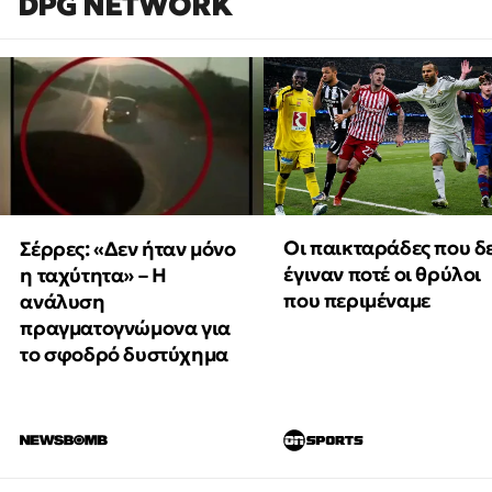
DPG NETWORK
Οι παικταράδες που δ
Σέρρες: «Δεν ήταν μόνο
έγιναν ποτέ οι θρύλοι
η ταχύτητα» – Η
που περιμέναμε
ανάλυση
πραγματογνώμονα για
το σφοδρό δυστύχημα