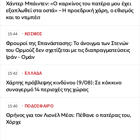
Χάντερ Μπάιντεν: «Ο καρκίνος του πατέρα μου έχει
εξαπλωθεί στα οστά» – Η προεδρική χάρη, ο εθισμός
και το ντιμπέιτ
∙
ΚΟΣΜΟΣ
15:44
Φρουροί της Επανάστασης: Το άνοιγμα των Στενών
του Ορμούζ δεν σχετίζεται με τις διαπραγματεύσεις
Ιράν - Ομάν
∙
ΕΛΛΑΔΑ
15:42
Χάρτης πρόβλεψης κινδύνου (9/08): Σε κόκκινο
συναγερμό 14 περιοχές της χώρας
∙
ΠΟΔΟΣΦΑΙΡΟ
15:40
Θρήνος για τον Λιονέλ Μέσι: Πέθανε ο πατέρας του,
Χόρχε