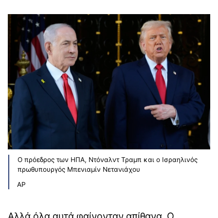
O πρόεδρος των ΗΠΑ, Ντόναλντ Τραμπ και ο Ισραηλινός
πρωθυπουργός Μπενιαμίν Νετανιάχου
AP
Αλλά όλα αυτά φαίνονταν απίθανα. Ο