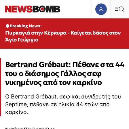
Breaking News:
Πυρκαγιά στην Κέρκυρα - Καίγεται δάσος στον
Άγιο Γεώργιο
Bertrand Grébaut: Πέθανε στα 44
του ο διάσημος Γάλλος σεφ
νικημένος από τον καρκίνο
Ο Bertrand Grébaut, σεφ και συνιδρυτής του
Septime, πέθανε σε ηλικία 44 ετών από
καρκίνο.