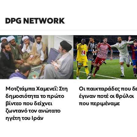
DPG NETWORK
Μοτζτάμπα Χαμενεΐ: Στη
Οι παικταράδες που δ
δημοσιότητα το πρώτο
έγιναν ποτέ οι θρύλοι
βίντεο που δείχνει
που περιμέναμε
ζωντανό τον ανώτατο
ηγέτη του Ιράν