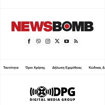
Ταυτότητα
Όροι Χρήσης
Δήλωση Εχεμύθειας
Κώδικας Δ