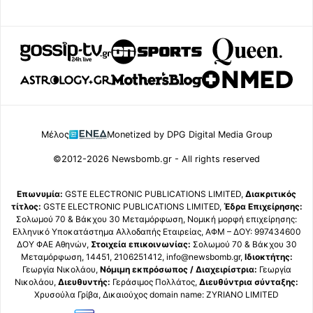
Μέλος
Monetized by DPG Digital Media Group
©2012-2026 Newsbomb.gr - All rights reserved
Επωνυμία:
GSTE ELECTRONIC PUBLICATIONS LIMITED,
Διακριτικός
τίτλος:
GSTE ELECTRONIC PUBLICATIONS LIMITED,
Έδρα Επιχείρησης:
Σολωμού 70 & Βάκχου 30 Μεταμόρφωση, Νομική μορφή επιχείρησης:
Ελληνικό Υποκατάστημα Αλλοδαπής Εταιρείας, ΑΦΜ – ΔΟΥ: 997434600
ΔΟΥ ΦΑΕ Αθηνών,
Στοιχεία επικοινωνίας:
Σολωμού 70 & Βάκχου 30
Μεταμόρφωση, 14451, 2106251412, info@newsbomb.gr,
Ιδιοκτήτης:
Γεωργία Νικολάου,
Νόμιμη εκπρόσωπος / Διαχειρίστρια:
Γεωργία
Νικολάου,
Διευθυντής:
Γεράσιμος Πολλάτος,
Διευθύντρια σύνταξης:
Χρυσούλα Γρίβα, Δικαιούχος domain name: ZYRIANO LIMITED