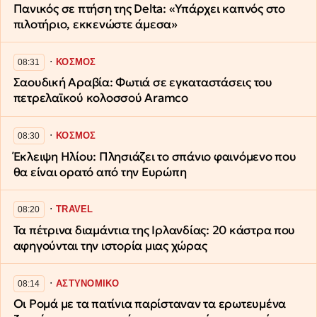
Πανικός σε πτήση της Delta: «Υπάρχει καπνός στο
πιλοτήριο, εκκενώστε άμεσα»
∙
ΚΟΣΜΟΣ
08:31
Σαουδική Αραβία: Φωτιά σε εγκαταστάσεις του
πετρελαϊκού κολοσσού Aramco
∙
ΚΟΣΜΟΣ
08:30
Έκλειψη Ηλίου: Πλησιάζει το σπάνιο φαινόμενο που
θα είναι ορατό από την Ευρώπη
∙
TRAVEL
08:20
Τα πέτρινα διαμάντια της Ιρλανδίας: 20 κάστρα που
αφηγούνται την ιστορία μιας χώρας
∙
ΑΣΤΥΝΟΜΙΚΟ
08:14
Οι Ρομά με τα πατίνια παρίσταναν τα ερωτευμένα