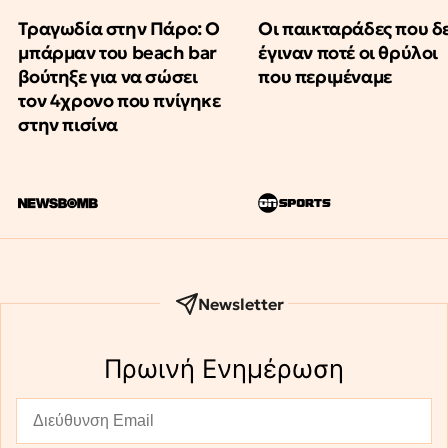
Τραγωδία στην Πάρο: Ο
Οι παικταράδες που δ
μπάρμαν του beach bar
έγιναν ποτέ οι θρύλοι
βούτηξε για να σώσει
που περιμέναμε
τον 4χρονο που πνίγηκε
στην πισίνα
Newsletter
Πρωινή Eνημέρωση