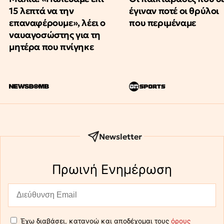
15 λεπτά να την
έγιναν ποτέ οι θρύλοι
επαναφέρουμε», λέει ο
που περιμέναμε
ναυαγοσώστης για τη
μητέρα που πνίγηκε
Newsletter
Πρωινή Eνημέρωση
Έχω διαβάσει, κατανοώ και αποδέχομαι τους
όρους