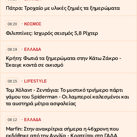
Πάτρα: Τροχαίο με υλικές ζημιές τα ξημερώματα
∙
ΚΟΣΜΟΣ
08:20
Φιλιππίνες: Ισχυρός σεισμός 5,8 Ρίχτερ
∙
ΕΛΛΑΔΑ
08:19
Κρήτη: Φωτιά τα ξημερώματα στην Κάτω Ζάκρο -
Έκαιγε κοντά σε οικισμό
∙
LIFESTYLE
08:15
Τομ Χόλαντ - Ζεντάγια: Το μυστικό τριήμερο πάρτι
γάμου του Spiderman - Οι λαμπεροί καλεσμένοι και
τα αυστηρά μέτρα ασφαλείας
∙
ΕΛΛΑΔΑ
08:12
Marfin: Στην ανακρίτρια σήμερα η 46χρονη που
εκδόθηκε από την Αγγλία - Κρατείται στη ΓΑΔΑ