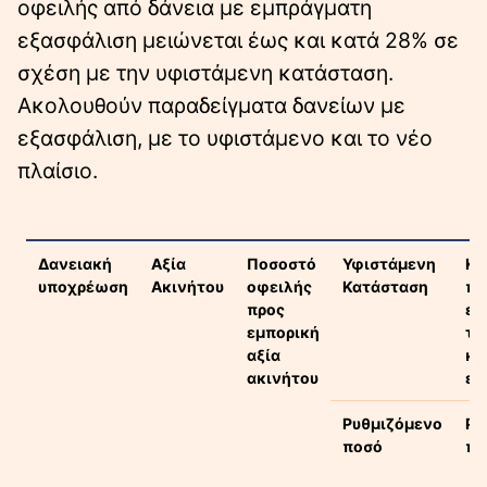
οφειλής από δάνεια με εμπράγματη
εξασφάλιση μειώνεται έως και κατά 28% σε
σχέση με την υφιστάμενη κατάσταση.
Ακολουθούν παραδείγματα δανείων με
εξασφάλιση, με το υφιστάμενο και το νέο
πλαίσιο.
Δανειακή
Αξία
Ποσοστό
Υφιστάμενη
Κα
υποχρέωση
Ακινήτου
οφειλής
Κατάσταση
πο
προς
εξ
εμπορική
το
αξία
κα
ακινήτου
εμ
Ρυθμιζόμενο
Ρυ
ποσό
πο