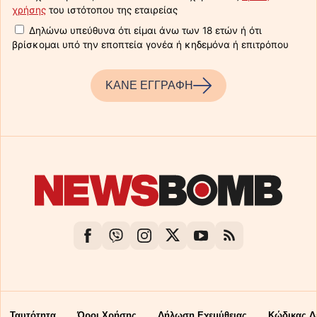
χρήσης
του ιστότοπου της εταιρείας
Δηλώνω υπεύθυνα ότι είμαι άνω των 18 ετών ή ότι
βρίσκομαι υπό την εποπτεία γονέα ή κηδεμόνα ή επιτρόπου
ΚΑΝΕ ΕΓΓΡΑΦΗ
Ταυτότητα
Όροι Χρήσης
Δήλωση Εχεμύθειας
Κώδικας Δ