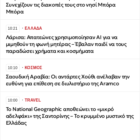
Συνεχίζουν τις διακοπές τους στο νησί Μπόρα
Μπόρα
∙
ΕΛΛΑΔΑ
10:21
Λάρισα: Απατεώνες χρησιμοποίησαν AI για να
μιμηθούν τη φωνή μητέρας – Έβαλαν παιδί να τους
παραδώσει χρήματα και κοσμήματα
∙
ΚΟΣΜΟΣ
10:10
Σαουδική Αραβία: Οι αντάρτες Χούθι ανέλαβαν την
ευθύνη για επίθεση σε διυλιστήριο της Aramco
∙
TRAVEL
10:00
Το National Geographic αποθεώνει το «μικρό
αδελφάκι» της Σαντορίνης – Το κρυμμένο μυστικό της
Ελλάδας