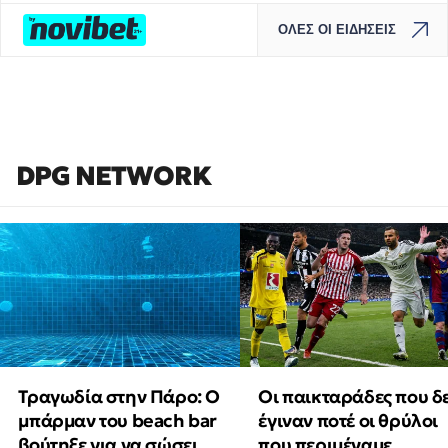
ΟΛΕΣ ΟΙ ΕΙΔΗΣΕΙΣ
DPG NETWORK
Τραγωδία στην Πάρο: Ο
Οι παικταράδες που δ
μπάρμαν του beach bar
έγιναν ποτέ οι θρύλοι
βούτηξε για να σώσει
που περιμέναμε