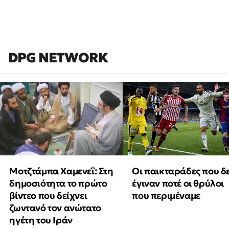
DPG NETWORK
Μοτζτάμπα Χαμενεΐ: Στη
Οι παικταράδες που δ
δημοσιότητα το πρώτο
έγιναν ποτέ οι θρύλοι
βίντεο που δείχνει
που περιμέναμε
ζωντανό τον ανώτατο
ηγέτη του Ιράν