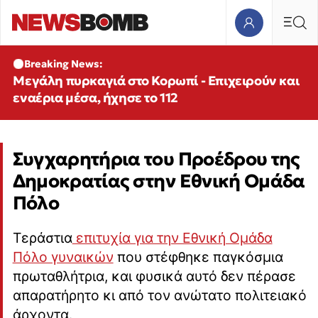
Breaking News:
Μεγάλη πυρκαγιά στο Κορωπί - Επιχειρούν και
εναέρια μέσα, ήχησε το 112
Συγχαρητήρια του Προέδρου της
Δημοκρατίας στην Εθνική Ομάδα
Πόλο
Τεράστια
επιτυχία για την Εθνική Ομάδα
Πόλο γυναικών
που στέφθηκε παγκόσμια
πρωταθλήτρια, και φυσικά αυτό δεν πέρασε
απαρατήρητο κι από τον ανώτατο πολιτειακό
άρχοντα.