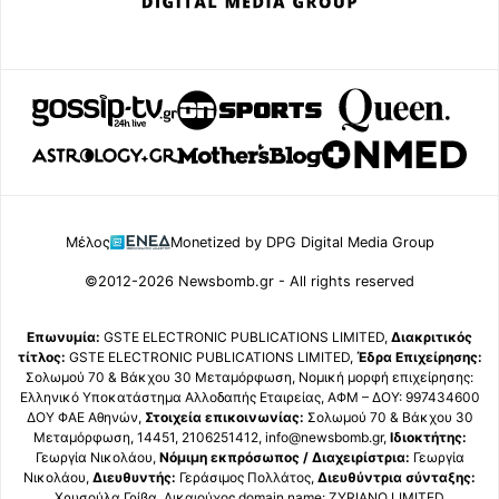
Μέλος
Monetized by DPG Digital Media Group
©2012-2026 Newsbomb.gr - All rights reserved
Επωνυμία:
GSTE ELECTRONIC PUBLICATIONS LIMITED,
Διακριτικός
τίτλος:
GSTE ELECTRONIC PUBLICATIONS LIMITED,
Έδρα Επιχείρησης:
Σολωμού 70 & Βάκχου 30 Μεταμόρφωση, Νομική μορφή επιχείρησης:
Ελληνικό Υποκατάστημα Αλλοδαπής Εταιρείας, ΑΦΜ – ΔΟΥ: 997434600
ΔΟΥ ΦΑΕ Αθηνών,
Στοιχεία επικοινωνίας:
Σολωμού 70 & Βάκχου 30
Μεταμόρφωση, 14451, 2106251412, info@newsbomb.gr,
Ιδιοκτήτης:
Γεωργία Νικολάου,
Νόμιμη εκπρόσωπος / Διαχειρίστρια:
Γεωργία
Νικολάου,
Διευθυντής:
Γεράσιμος Πολλάτος,
Διευθύντρια σύνταξης:
Χρυσούλα Γρίβα, Δικαιούχος domain name: ZYRIANO LIMITED