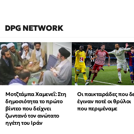
DPG NETWORK
Μοτζτάμπα Χαμενεΐ: Στη
Οι παικταράδες που δ
δημοσιότητα το πρώτο
έγιναν ποτέ οι θρύλοι
βίντεο που δείχνει
που περιμέναμε
ζωντανό τον ανώτατο
ηγέτη του Ιράν