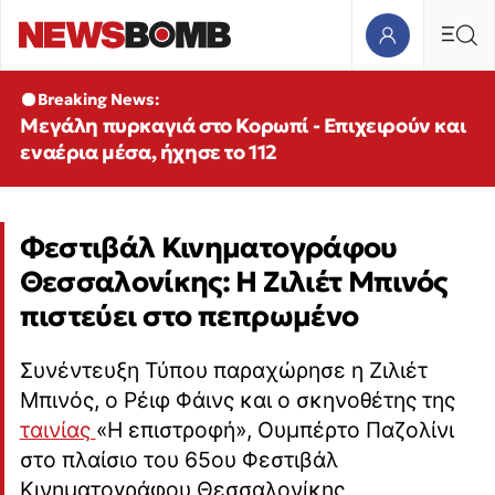
Breaking News:
Μεγάλη πυρκαγιά στο Κορωπί - Επιχειρούν και
εναέρια μέσα, ήχησε το 112
Φεστιβάλ Κινηματογράφου
Θεσσαλονίκης: Η Zιλιέτ Μπινός
πιστεύει στο πεπρωμένο
Συνέντευξη Τύπου παραχώρησε η Zιλιέτ
Μπινός, ο Ρέιφ Φάινς και ο σκηνοθέτης της
ταινίας
«Η επιστροφή», Ουμπέρτο Παζολίνι
στο πλαίσιο του 65ου Φεστιβάλ
Κινηματογράφου Θεσσαλονίκης