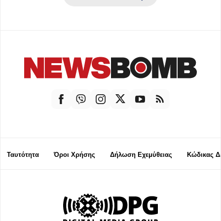
Ταυτότητα
Όροι Χρήσης
Δήλωση Εχεμύθειας
Κώδικας Δ