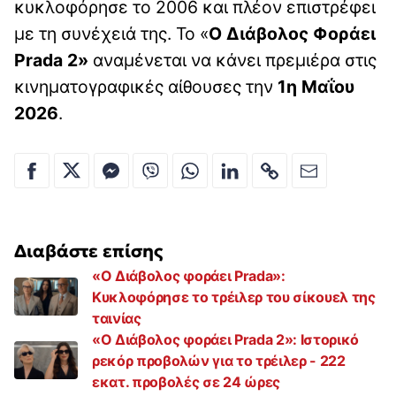
κυκλοφόρησε το 2006 και πλέον επιστρέφει
με τη συνέχειά της. Το «
Ο Διάβολος Φοράει
Prada 2»
αναμένεται να κάνει πρεμιέρα στις
κινηματογραφικές αίθουσες την
1η Μαΐου
2026
.
Διαβάστε επίσης
«Ο Διάβολος φοράει Prada»:
Κυκλοφόρησε το τρέιλερ του σίκουελ της
ταινίας
«Ο Διάβολος φοράει Prada 2»: Ιστορικό
ρεκόρ προβολών για το τρέιλερ - 222
εκατ. προβολές σε 24 ώρες