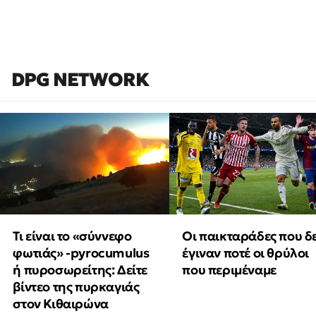
DPG NETWORK
Τι είναι το «σύννεφο
Οι παικταράδες που δ
φωτιάς» -pyrocumulus
έγιναν ποτέ οι θρύλοι
ή πυροσωρείτης: Δείτε
που περιμέναμε
βίντεο της πυρκαγιάς
στον Κιθαιρώνα