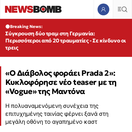
Breaking News:
Σύγκρουση δύο τραμ στη Γερμανία:
Περισσότεροι από 20 τραυματίες - Σε κίνδυνο οι
τρεις
«Ο Διάβολος φοράει Prada 2»:
Κυκλοφόρησε νέο teaser με τη
«Vogue» της Μαντόνα
Η πολυαναμενόμενη συνέχεια της
επιτυχημένης ταινίας φέρνει ξανά στη
μεγάλη οθόνη το αγαπημένο καστ