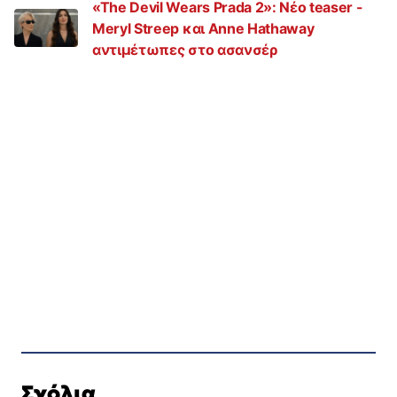
«The Devil Wears Prada 2»: Nέο teaser -
Meryl Streep και Anne Hathaway
αντιμέτωπες στο ασανσέρ
Σχόλια