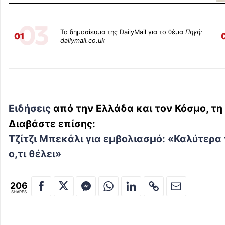
03
Το δημοσίευμα της DailyMail για το θέμα
Πηγή:
01
dailymail.co.uk
Ειδήσεις
από την Ελλάδα και τον Κόσμο, τη
Διαβάστε επίσης:
Τζίτζι Μπεκάλι για εμβολιασμό: «Καλύτερα
ο,τι θέλει»
206
SHARES