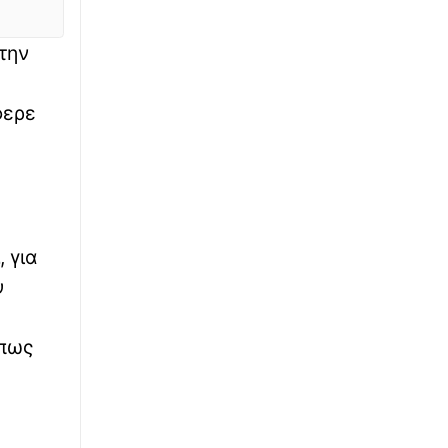
Πύραυλος έπληξε πλοίο της ADNOC στα
Στενά του Ορμούζ
την
∙
LIFESTYLE
15:20
φερε
Αντόνιο Μπαντέρας: «Ήξερα πως κάποτε θα
επέστρεφα στην πατρίδα μου»
∙
ΚΟΣΜΟΣ
15:03
Ταϊλάνδη: Τρομακτικά βίντεο από το
μακελειό σε σχολείο με δράστη έναν
14χρονο
, για
υ
∙
ΟΙΚΟΝΟΜΙΑ
14:58
Τουρισμός για όλους: Ποια ΑΦΜ κάνουν
όπως
αίτηση σήμερα (8/8) – Όλες οι ημερομηνίες
∙
ΑΣΤΥΝΟΜΙΚΟ
14:52
Αττική: Τρεις συλλήψεις για υδροπονική
καλλιέργεια κάνναβης