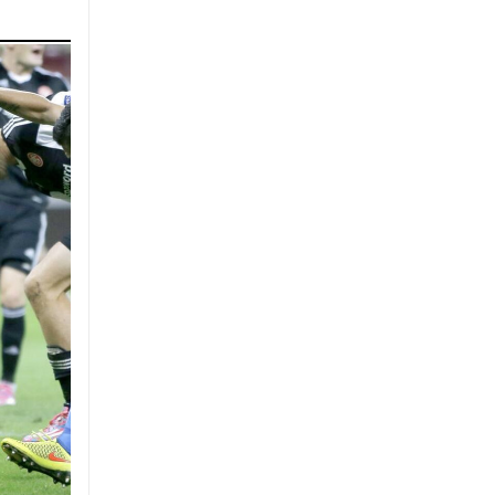
∙
ΕΛΛΑΔΑ
14:40
Ψάθα: Νέες ρίψεις νερού από αέρος υπό τον
φόβο αναζωπυρώσεων – Βίντεο
∙
ΚΟΣΜΟΣ
14:40
ΗΠΑ: Νέος υπουργός Δικαιοσύνης ο πρώην
δικηγόρος του Τραμπ, Τοντ Μπλανς
∙
ΠΟΛΙΤΙΚΗ
14:27
Ο Τσίπρας παρουσιάζει στις 2 Σεπτεμβρίου
το οικονομικό πρόγραμμα της ΕΛ.Α.Σ.
∙
ΕΛΛΑΔΑ
14:21
Πολύ υψηλός κίνδυνος πυρκαγιάς (κατηγορία
κινδύνου 4) για αύριο Κυριακή
∙
ΕΛΛΑΔΑ
14:12