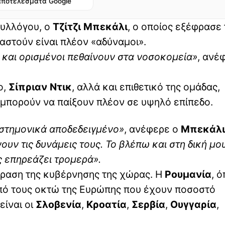
αποτελέσματα Google
συλλόγου, ο
Τζίτζι Μπεκάλι
, ο οποίος εξέφρασε 
αστούν είναι πλέον «αδύναμοι».
ς και ορισμένοι πεθαίνουν στα νοσοκομεία»
, ανέ
ο,
Σίπριαν Ντικ
, αλλά και επιθετικό της ομάδας,
ν μπορούν να παίξουν πλέον σε υψηλό επίπεδο.
πιστημονικά αποδεδειγμένο»
, ανέφερε ο
Μπεκάλι
ουν τις δυνάμεις τους. Το βλέπω και στη δική μο
ς επηρεάζει τρομερά».
δραση της κυβέρνησης της χώρας. Η
Ρουμανία
, 
α από τους οκτώ της Ευρώπης που έχουν ποσοστό
είναι οι
Σλοβενία
,
Κροατία
,
Σερβία
,
Ουγγαρία
,