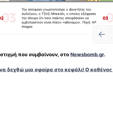
Την απόφαση γνωστοποίησε ο ιδιοκτήτης του
03
0
συλλόγου, ο Τζίτζι Μπεκάλι, ο οποίος εξέφρασε
02
03
την άποψη ότι όσοι παίκτες αποφάσισαν να
εμβολιαστούν είναι πλέον «αδύναμοι».
Πηγή: AP
Images
 στιγμή που συμβαίνουν, στο
Newsbomb.gr
.
 να δεχθώ μια σφαίρα στο κεφάλι! Ο καθένας