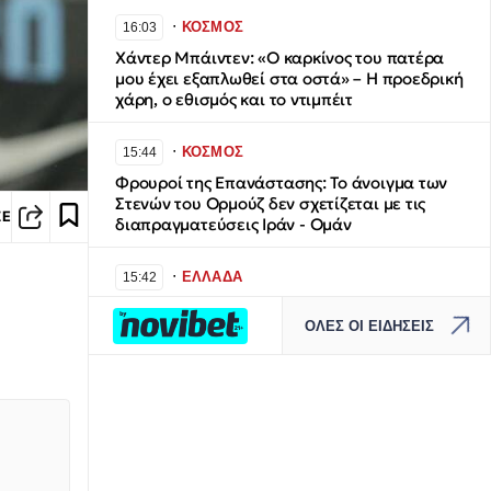
∙
ΚΟΣΜΟΣ
16:03
Χάντερ Μπάιντεν: «Ο καρκίνος του πατέρα
μου έχει εξαπλωθεί στα οστά» – Η προεδρική
χάρη, ο εθισμός και το ντιμπέιτ
∙
ΚΟΣΜΟΣ
15:44
Φρουροί της Επανάστασης: Το άνοιγμα των
Στενών του Ορμούζ δεν σχετίζεται με τις
ΣΕ
διαπραγματεύσεις Ιράν - Ομάν
∙
ΕΛΛΑΔΑ
15:42
Χάρτης πρόβλεψης κινδύνου (9/08): Σε
ΟΛΕΣ ΟΙ ΕΙΔΗΣΕΙΣ
κόκκινο συναγερμό 14 περιοχές της χώρας
∙
ΠΟΔΟΣΦΑΙΡΟ
15:40
Θρήνος για τον Λιονέλ Μέσι: Πέθανε ο
πατέρας του, Χόρχε
∙
ΚΟΣΜΟΣ
15:23