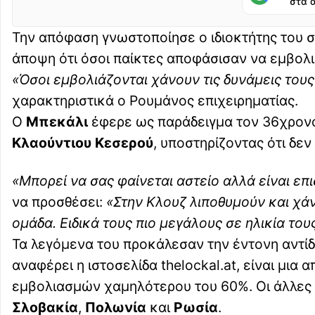
στα 
Την απόφαση γνωστοποίησε ο ιδιοκτήτης του 
άποψη ότι όσοι παίκτες αποφάσισαν να εμβολι
«Όσοι εμβολιάζονται χάνουν τις δυνάμεις του
χαρακτηριστικά ο Ρουμάνος επιχειρηματίας.
Ο
Μπεκάλι
έφερε ως παράδειγμα τον 36χρον
Κλαούντιου Κεσερού
, υποστηρίζοντας ότι δε
«Μπορεί να σας φαίνεται αστείο αλλά είναι ε
να προσθέσει:
«Στην Κλουζ λιποθυμούν και χάν
ομάδα. Ειδικά τους πιο μεγάλους σε ηλικία του
Τα λεγόμενα του προκάλεσαν την έντονη αντί
αναφέρει η ιστοσελίδα thelockal.at, είναι μι
εμβολιασμών χαμηλότερου του 60%. Οι άλλες 
Σλοβακία
,
Πολωνία
και
Ρωσία
.