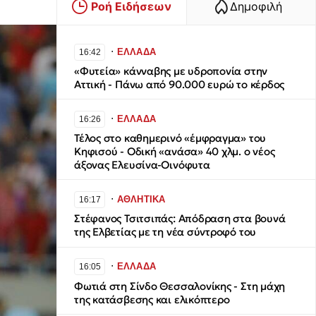
Ροή Ειδήσεων
Δημοφιλή
∙
ΕΛΛΑΔΑ
16:42
«Φυτεία» κάνναβης με υδροπονία στην
Αττική - Πάνω από 90.000 ευρώ το κέρδος
∙
ΕΛΛΑΔΑ
16:26
Τέλος στο καθημερινό «έμφραγμα» του
Κηφισού - Οδική «ανάσα» 40 χλμ. ο νέος
άξονας Ελευσίνα-Οινόφυτα
∙
ΑΘΛΗΤΙΚΑ
16:17
Στέφανος Τσιτσιπάς: Απόδραση στα βουνά
της Ελβετίας με τη νέα σύντροφό του
∙
ΕΛΛΑΔΑ
16:05
Φωτιά στη Σίνδο Θεσσαλονίκης - Στη μάχη
της κατάσβεσης και ελικόπτερο