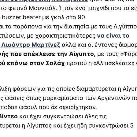
το φετινό Μουντιάλ. Ήταν ένα παιχνίδι που τα εί
buzzer beater με γκολ στο 90.
ι τα παράπονα για την διαιτησία με τους Αιγύπτι
ιπτώσεων, με χαρακτηριστικότερες
να είναι το
ν Λισάντρο Μαρτίνεζ
αλλά και οι έντονες διαμα
νής που απέκλεισε την Αίγυπτο,
με τους «Φαρ
κού επάνω στον Σαλάχ
προτού η «Αλπισελέστε» 
ιξη φάσεων για τις οποίες διαμαρτύρεται η Αίγυ
ες φάσεις όπως μαρκαρίσματα των Αργεντινών π
άποδα» φάουλ που δε σφυρίχτηκαν.
βίντεο
και έχει συγκεντρώσει όλες τις
τύρεται η Αίγυπτος και έχει ήδη συγκεντρώσει 5