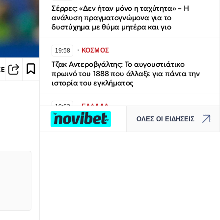
Σέρρες: «Δεν ήταν μόνο η ταχύτητα» – Η
ανάλυση πραγματογνώμονα για το
δυστύχημα με θύμα μητέρα και γιο
∙
ΚΟΣΜΟΣ
19:58
Τζακ Αντεροβγάλτης: To αυγουστιάτικο
ΣΕ
πρωινό του 1888 που άλλαξε για πάντα την
ιστορία του εγκλήματος
∙
ΕΛΛΑΔΑ
19:53
ΟΛΕΣ ΟΙ ΕΙΔΗΣΕΙΣ
«Τσουχτερό» πρόστιμο για ψήσιμο
γουρουνοπούλας σε πανηγύρι
∙
ΕΛΛΑΔΑ
19:44
Πάτρα: Θρήνος για μωράκι μόλις 8 ημερών –
Νοσηλευόταν στη ΜΕΘ Νεογνών
∙
ΕΚΚΛΗΣΙΑ
19:37
Σε κλίμα κατάνυξης ο εορτασμός του