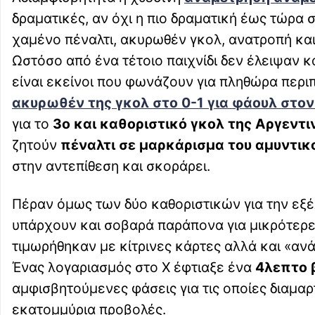
δραματικές, αν όχι η πιο δραματική έως τώρα σ
χαμένο πέναλτι, ακυρωθέν γκολ, ανατροπή και 
Ωστόσο από ένα τέτοιο παιχνίδι δεν έλειψαν κα
είναι εκείνοι που φωνάζουν για πληθώρα περ
ακυρωθέν της γκολ στο 0-1 για φάουλ στο
για το
3ο και καθοριστικό γκολ της Αργεντι
ζητούν
πέναλτι σε μαρκάρισμα του αμυντι
στην αντεπίθεση και σκοράρει.
Πέραν όμως των δύο καθοριστικών για την εξέλ
υπάρχουν και σοβαρά παράπονα για μικρότερ
τιμωρήθηκαν με κίτρινες κάρτες αλλά και «αν
Ένας λογαριασμός στο X έφτιαξε ένα
4λεπτο 
αμφισβητούμενες φάσεις για τις οποίες διαμαρ
εκατομμύρια προβολές.