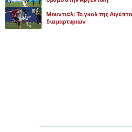
Μουντιάλ: Το γκολ της Αιγύπ
διαμαρτυριών