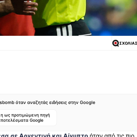
ΣΧΟΛΙΑ
sbomb όταν αναζητάς ειδήσεις στην Google
η ως προτιμώμενη πηγή
αποτελέσματα Google
σα σε Αργεντινή και Αίγυπτο
ήταν από τις πιο