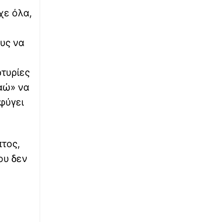
θαύματος της κατάσβεσης της φωτιάς στον
χε όλα,
Όσιο Ιωάννη τον Ρώσο
∙
ΟΙΚΟΝΟΜΙΑ
19:30
ους να
Πληρωμές 33,58 εκατ. ευρώ σε 67.746
αγρότες για λιπάσματα – Άρχισε η ενίσχυση
του 15%
ρτυρίες
αώ» να
∙
ΜΠΑΣΚΕΤ
19:24
φύγει
EuroBasket U16: Ήττα για την Εθνική Παίδων
από την Ισπανία
∙
ΚΟΣΜΟΣ
19:19
πτος,
Αυστραλές υπήκοοι, οι δύο Ιρανές της
ου δεν
εθνικής ομάδας ποδοσφαίρου του Ιράν
∙
ΚΟΣΜΟΣ
19:08
H «ζόμπι Αντζελίνα Τζολί» που ξεγέλασε τον
κόσμο - Πώς είναι πραγματικά η Ιρανή