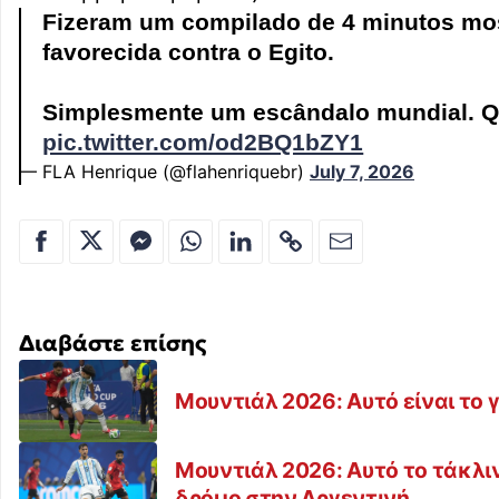
Fizeram um compilado de 4 minutos mos
favorecida contra o Egito.
Simplesmente um escândalo mundial. Qu
pic.twitter.com/od2BQ1bZY1
— FLA Henrique (@flahenriquebr)
July 7, 2026
Διαβάστε επίσης
Μουντιάλ 2026: Αυτό είναι το 
Μουντιάλ 2026: Αυτό το τάκλι
δρόμο στην Αργεντινή