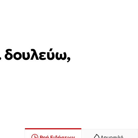
. δουλεύω,
Ροή Ειδήσεων
Δημοφιλή