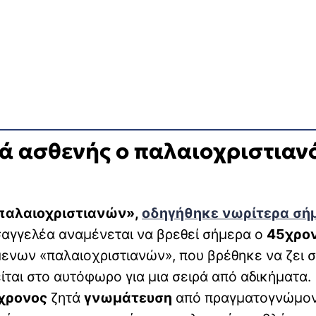
κά ασθενής ο παλαιοχριστιανό
παλαιοχριστιανών»,
οδηγήθηκε νωρίτερα σή
σαγγελέα αναμένεται να βρεθεί σήμερα ο
45χρο
ενων «παλαιοχριστιανών», που βρέθηκε να ζει 
ται στο αυτόφωρο για μια σειρά από αδικήματα.
χρονος
ζητά
γνωμάτευση
από πραγματογνώμο