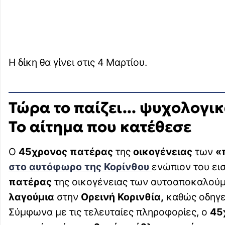
Η δίκη θα γίνει στις 4 Μαρτίου.
Τώρα το παίζει... ψυχολογι
Το αίτημα που κατέθεσε
Ο
45χρονος πατέρας
της
οικογένειας
των
«
στο αυτόφωρο της
Κορίνθου
ενώπιον του ει
πατέρας
της οικογένειας των αυτοαποκαλούμ
λαγούμια
στην
Ορεινή Κορινθία,
καθώς οδηγεί
Σύμφωνα με τις τελευταίες πληροφορίες, ο
45