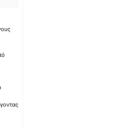
∙
ΠΟΛΙΤΙΚΗ
06:00
ΕΛΑΣ: Η διπλή κίνηση Τσίπρα στη ΔΕΘ με
στόχο την... «περικύκλωση» Μητσοτάκη
νους
∙
ΚΟΣΜΟΣ
05:50
Explainer - Συμφωνία Τουρκίας, Σαουδικής
Αραβίας, Πακιστάν: Μπορεί να εφαρμοστεί;
πό
∙
ΟΙΚΟΝΟΜΙΑ
05:40
Παγκόσμια ανησυχία για τις τιμές των
τροφίμων: Εκρηκτικό κοκτέιλ από πολέμους
και «Ελ Νίνιο» - Τι γίνεται στην Ελλάδα
ω
∙
ΕΛΛΑΔΑ
05:30
ύγοντας
Παιδόφιλος στην Κρήτη: Δεν είχε γίνει
επίσημη καταγγελία στις Αρχές -
Ανθρωποκυνηγητό στο Ηράκλειο για τον
εντοπισμό του τουρίστα