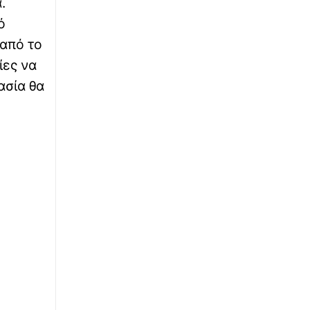
.
ό
από το
ίες να
ασία θα