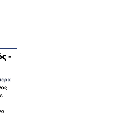
ΚΟΣΜΟΣ
04:40
Ουκρανία: Τρεις νεκροί από ρωσικές
επιθέσεις στο Κίεβο - Ένα παιδί ανάμεσά
τους
∙
ΕΛΛΑΔΑ
04:20
Σητεία: Υπό έλεγχο η μεγάλη φωτιά στην
Αχλαδιά
ς -
∙
ΚΟΣΜΟΣ
04:00
Κολομβία: Ορκίστηκε ο νέος πρόεδρος
Αμπελάρδο ντε λα Εσπριέγια
μερα
∙
ΕΛΛΑΔΑ
03:35
νος
Βόλος: Υπό έλεγχο η φωτιά στη ΒΙΠΕ
Βελεστίνου
σε
να