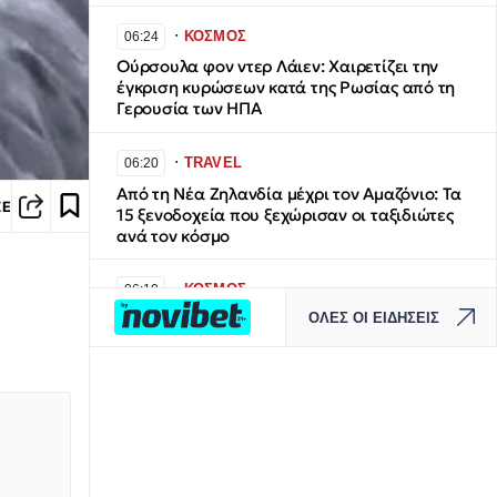
∙
ΚΟΣΜΟΣ
06:24
Ούρσουλα φον ντερ Λάιεν: Χαιρετίζει την
έγκριση κυρώσεων κατά της Ρωσίας από τη
Γερουσία των ΗΠΑ
∙
TRAVEL
06:20
Από τη Νέα Ζηλανδία μέχρι τον Αμαζόνιο: Τα
ΣΕ
15 ξενοδοχεία που ξεχώρισαν οι ταξιδιώτες
ανά τον κόσμο
∙
ΚΟΣΜΟΣ
06:10
ΟΛΕΣ ΟΙ ΕΙΔΗΣΕΙΣ
Σπουδαία αρχαιολογική ανακάλυψη στην
Άσπενδο: Στο φως άγαλμα του Ασκληπιού
1.800 ετών
∙
ΚΟΣΜΟΣ
06:07
CNN: Ο αρχηγός του Αμερικανικού στρατού
αναζητά σχέδια «εξόδου» από τον πόλεμο με
το Ιράν