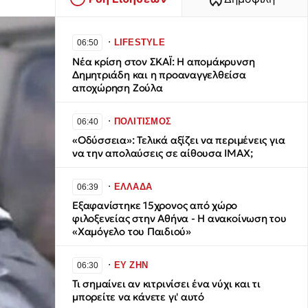
∙
LIFESTYLE
06:50
Νέα κρίση στον ΣΚΑΪ: Η απομάκρυνση
Δημητριάδη και η προαναγγελθείσα
αποχώρηση Ζούλα
∙
ΠΟΛΙΤΙΣΜΟΣ
06:40
«Οδύσσεια»: Τελικά αξίζει να περιμένεις για
να την απολαύσεις σε αίθουσα IMAX;
∙
ΕΛΛΑΔΑ
06:39
Εξαφανίστηκε 15χρονος από χώρο
φιλοξενείας στην Αθήνα - Η ανακοίνωση του
«Χαμόγελο του Παιδιού»
∙
ΕΥ ΖΗΝ
06:30
Τι σημαίνει αν κιτρινίσει ένα νύχι και τι
μπορείτε να κάνετε γι' αυτό