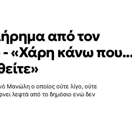
ήρημα από τον
- «Χάρη κάνω που..
θείτε»
νό Μανώλη ο οποίος ούτε λίγο, ούτε
ρνει λεφτά από το δημόσιο ενώ δεν