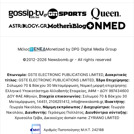
Μέλος
Monetized by DPG Digital Media Group
©2012-2026 Newsbomb.gr - All rights reserved
Επωνυμία:
GSTE ELECTRONIC PUBLICATIONS LIMITED,
Διακριτικός
τίτλος:
GSTE ELECTRONIC PUBLICATIONS LIMITED,
Έδρα Επιχείρησης:
Σολωμού 70 & Βάκχου 30 Μεταμόρφωση, Νομική μορφή επιχείρησης:
Ελληνικό Υποκατάστημα Αλλοδαπής Εταιρείας, ΑΦΜ – ΔΟΥ: 997434600
ΔΟΥ ΦΑΕ Αθηνών,
Στοιχεία επικοινωνίας:
Σολωμού 70 & Βάκχου 30
Μεταμόρφωση, 14451, 2106251412, info@newsbomb.gr,
Ιδιοκτήτης:
Γεωργία Νικολάου,
Νόμιμη εκπρόσωπος / Διαχειρίστρια:
Γεωργία
Νικολάου,
Διευθυντής:
Γεράσιμος Πολλάτος,
Διευθύντρια σύνταξης:
Χρυσούλα Γρίβα, Δικαιούχος domain name: ZYRIANO LIMITED
Αριθμός Πιστοποίησης Μ.Η.Τ. 242188