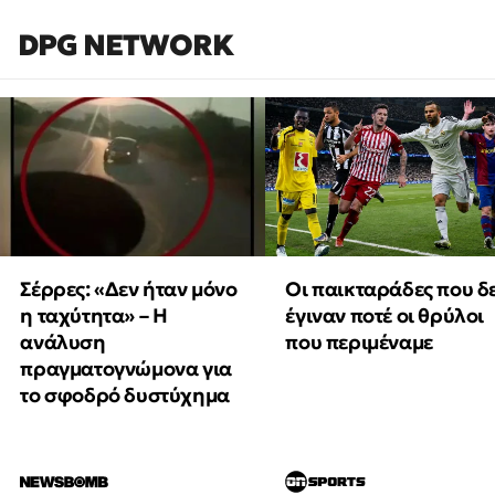
DPG NETWORK
Οι παικταράδες που δ
Σέρρες: «Δεν ήταν μόνο
έγιναν ποτέ οι θρύλοι
η ταχύτητα» – Η
που περιμέναμε
ανάλυση
πραγματογνώμονα για
το σφοδρό δυστύχημα