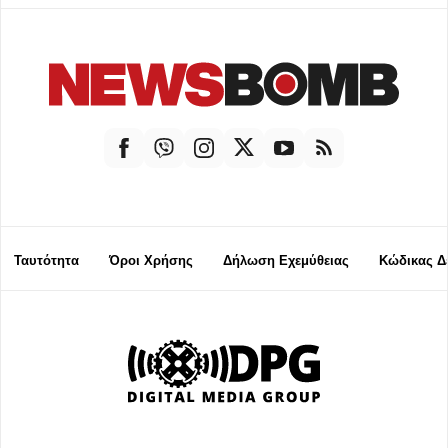
Ταυτότητα
Όροι Χρήσης
Δήλωση Εχεμύθειας
Κώδικας Δ