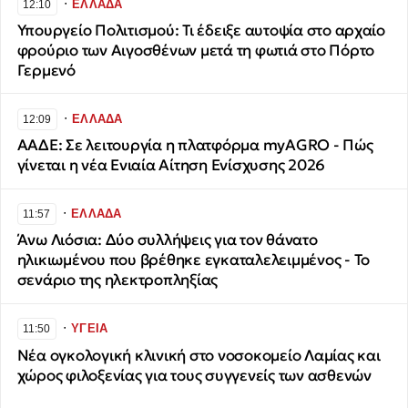
∙
ΕΛΛΑΔΑ
12:10
Υπουργείο Πολιτισμού: Τι έδειξε αυτοψία στο αρχαίο
φρούριο των Αιγοσθένων μετά τη φωτιά στο Πόρτο
Γερμενό
∙
ΕΛΛΑΔΑ
12:09
ΑΑΔΕ: Σε λειτουργία η πλατφόρμα myAGRO - Πώς
γίνεται η νέα Ενιαία Αίτηση Ενίσχυσης 2026
∙
ΕΛΛΑΔΑ
11:57
Άνω Λιόσια: Δύο συλλήψεις για τον θάνατο
ηλικιωμένου που βρέθηκε εγκαταλελειμμένος - Το
σενάριο της ηλεκτροπληξίας
∙
ΥΓΕΙΑ
11:50
Νέα ογκολογική κλινική στο νοσοκομείο Λαμίας και
χώρος φιλοξενίας για τους συγγενείς των ασθενών