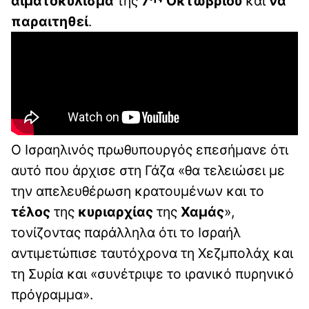
αιματοκύλισμα
της
7
Οκτωβρίου
και
να
παραιτηθεί
.
Ο Ισραηλινός πρωθυπουργός επεσήμανε ότι
αυτό που άρχισε στη Γάζα «θα τελειώσει με
την απελευθέρωση κρατουμένων και το
τέλος
της
κυριαρχίας
της
Χαμάς
»,
τονίζοντας παράλληλα ότι το Ισραήλ
αντιμετώπισε ταυτόχρονα τη Χεζμπολάχ και
τη Συρία και «συνέτριψε το ιρανικό πυρηνικό
πρόγραμμα».