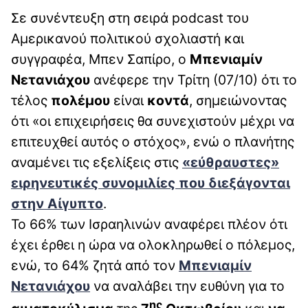
Σε συνέντευξη στη σειρά podcast του
Αμερικανού πολιτικού σχολιαστή και
συγγραφέα, Μπεν Σαπίρο, ο
Μπενιαμίν
Νετανιάχου
ανέφερε την Τρίτη (07/10) ότι το
τέλος
πολέμου
είναι
κοντά
, σημειώνοντας
ότι «οι επιχειρήσεις θα συνεχιστούν μέχρι να
επιτευχθεί αυτός ο στόχος», ενώ ο πλανήτης
αναμένει τις εξελίξεις στις
«εύθραυστες»
ειρηνευτικές συνομιλίες
που διεξάγονται
στην
Αίγυπτο
.
Το 66% των Ισραηλινών αναφέρει πλέον ότι
έχει έρθει η ώρα να ολοκληρωθεί ο πόλεμος,
ενώ, το 64% ζητά από τον
Μπενιαμίν
Νετανιάχου
να αναλάβει την ευθύνη για το
ης