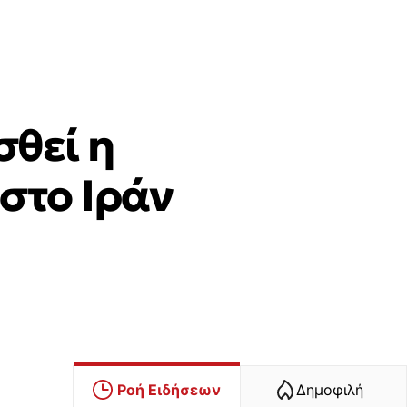
σθεί η
στο Ιράν
Ροή Ειδήσεων
Δημοφιλή