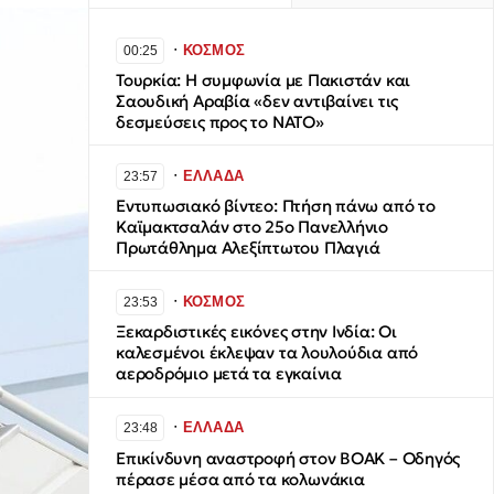
∙
ΚΟΣΜΟΣ
00:25
Τουρκία: Η συμφωνία με Πακιστάν και
Σαουδική Αραβία «δεν αντιβαίνει τις
δεσμεύσεις προς το ΝΑΤΟ»
∙
ΕΛΛΑΔΑ
23:57
​Εντυπωσιακό βίντεο: Πτήση πάνω από το
Καϊμακτσαλάν στο 25ο Πανελλήνιο
Πρωτάθλημα Αλεξίπτωτου Πλαγιά
∙
ΚΟΣΜΟΣ
23:53
Ξεκαρδιστικές εικόνες στην Ινδία: Οι
καλεσμένοι έκλεψαν τα λουλούδια από
αεροδρόμιο μετά τα εγκαίνια
∙
ΕΛΛΑΔΑ
23:48
Επικίνδυνη αναστροφή στον ΒΟΑΚ – Οδηγός
πέρασε μέσα από τα κολωνάκια