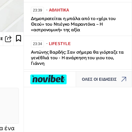
∙
ΑΘΛΗΤΙΚΑ
23:39
Δημοπρατείται η μπάλα από το «χέρι του
Θεού» του Ντιέγκο Μαραντόνα – Η
«αστρονομική» της αξία
ΣΕ
∙
LIFESTYLE
23:34
Αντώνης Βαρδής: Σαν σήμερα θα γιόρταζε τα
γενέθλιά του - Η ανάρτηση του γιου του,
Γιάννη
∙
ΚΟΣΜΟΣ
23:30
ΟΛΕΣ ΟΙ ΕΙΔΗΣΕΙΣ
Με τα κλειδιά στο χέρι: Ολόκληρο ισπανικό
χωριουδάκι πωλείται όσο ένα πολυτελές
ακίνητο στην Αθήνα
∙
ΠΟΛΙΤΙΣΜΟΣ
23:20
Η Ευανθία Ρεμπούτσικα και ο Άρης
Δαβαράκης στις 10 Αυγούστου στο Ανοιχτό
α ένα
Θέατρο Λευκών Πάρου