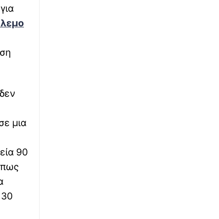
για
∙
όλεμο
ΚΟΣΜΟΣ
23:18
Όξυνση στις σχέσεις Ισπανίας - Ιταλίας για τη
Θέουτα: Αντίποινα της Μαδρίτης με
ωση
συνοριακούς ελέγχους - Όχι σε τελεσίγραφα
λέει η Ρώμη
∙
ΑΘΛΗΤΙΚΑ
23:09
 δεν
ΠΑΟΚ: Τέλος στην ταλαιπωρία για τον Μεϊτέ,
υπεβλήθη σε επέμβαση για το πρόβλημα στο
ισχίο
σε μια
∙
LIFESTYLE
23:02
εία 90
Γέννησε η ηθοποιός Λίλα Μπακλέση - Η
ανάρτηση του συντρόφου της, Παναγιώτη
όπως
Μαρκεζίνη
α
 30
∙
ΚΟΣΜΟΣ
23:00
Γλίτωσε από θαύμα: Η στιγμή που νταλίκα