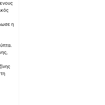
παρασύρει κάτω από τις ρόδες 12χρονο
μενους
ποδηλάτη
ικός
∙
ΚΟΣΜΟΣ
22:50
Φρίκη με 23χρονη δασκάλα χορού στις ΗΠΑ:
λωσε η
Κατηγορείται ότι κακοποίησε σεξουαλικά
δύο εφήβους
∙
ΕΛΛΑΔΑ
22:46
ούπτα.
Μην φύγεις για διακοπές χωρίς αυτό: Τι
νης,
πρέπει να περιέχει το φαρμακείο ταξιδιού
∙
ζίνης
ΚΟΣΜΟΣ
22:41
Εξοργιστικό βίντεο: «Λοιπόν, τι έκανα;»
στη
Μεθυσμένη οδηγός που μόλις «θέρισε» νύφη
γκρινιάζει και θέλει να πάει σπίτι
∙
ΠΟΔΟΣΦΑΙΡΟ
22:37
Μαραντόνα: Σε δημοπρασία η μπάλα που
άγγιξε το «χέρι του Θεού»