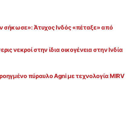
ον σήκωσε»: Άτυχος Ινδός «πέταξε» από
ρις νεκροί στην ίδια οικογένεια στην Ινδία
 προηγμένο πύραυλο Agni με τεχνολογία MIRV