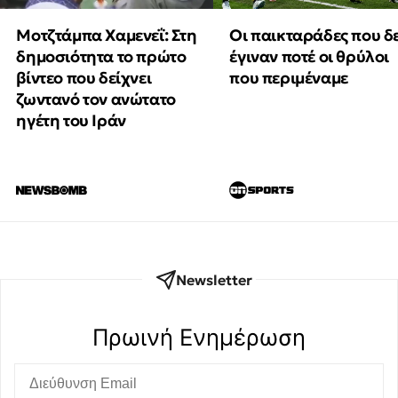
Μοτζτάμπα Χαμενεΐ: Στη
Οι παικταράδες που δ
δημοσιότητα το πρώτο
έγιναν ποτέ οι θρύλοι
βίντεο που δείχνει
που περιμέναμε
ζωντανό τον ανώτατο
ηγέτη του Ιράν
Newsletter
Πρωινή Eνημέρωση