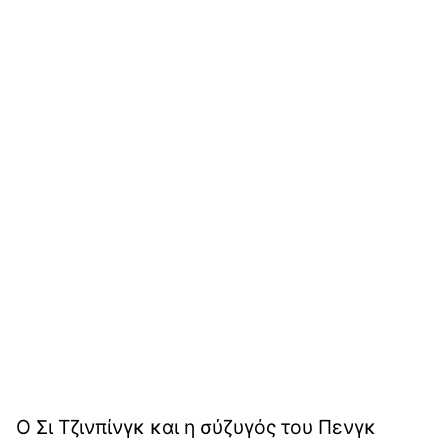
Ο Σι Τζινπίνγκ και η σύζυγός του Πενγκ