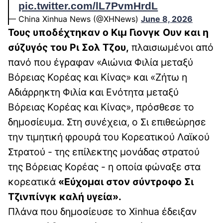
pic.twitter.com/lL7PvmHrdL
— China Xinhua News (@XHNews)
June 8, 2026
Τους υποδέχτηκαν ο Κιμ Γιονγκ Ουν και η
σύζυγός του Ρι Σολ Τζου,
πλαισιωμένοι από
πανό που έγραφαν «Αιώνια Φιλία μεταξύ
Βόρειας Κορέας και Κίνας» και «Ζήτω η
Αδιάρρηκτη Φιλία και Ενότητα μεταξύ
Βόρειας Κορέας και Κίνας», πρόσθεσε το
δημοσίευμα. Στη συνέχεια, ο Σι επιθεώρησε
την τιμητική φρουρά του Κορεατικού Λαϊκού
Στρατού - της επίλεκτης μονάδας στρατού
της Βόρειας Κορέας - η οποία φώναξε στα
κορεατικά
«Εύχομαι στον σύντροφο Σι
Τζινπίνγκ καλή υγεία».
Πλάνα που δημοσίευσε το Xinhua έδειξαν