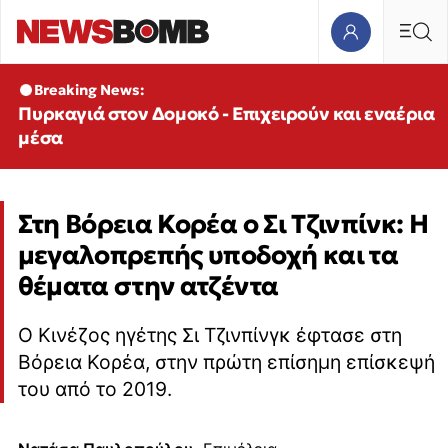
Breaking News:
Πυρκαγιά στον Δομοκό - Επιχειρούν και εναέρια
μέσα
Στη Βόρεια Κορέα ο Σι Τζινπίνκ: Η
μεγαλοπρεπής υποδοχή και τα
θέματα στην ατζέντα
Ο Κινέζος ηγέτης Σι Τζινπίνγκ έφτασε στη
Βόρεια Κορέα, στην πρώτη επίσημη επίσκεψή
του από το 2019.