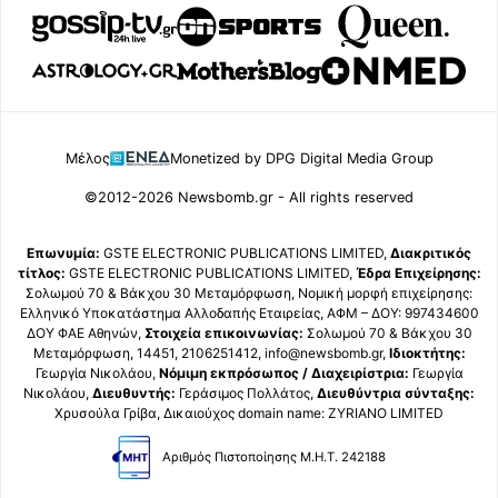
Μέλος
Monetized by DPG Digital Media Group
©2012-2026 Newsbomb.gr - All rights reserved
Επωνυμία:
GSTE ELECTRONIC PUBLICATIONS LIMITED,
Διακριτικός
τίτλος:
GSTE ELECTRONIC PUBLICATIONS LIMITED,
Έδρα Επιχείρησης:
Σολωμού 70 & Βάκχου 30 Μεταμόρφωση, Νομική μορφή επιχείρησης:
Ελληνικό Υποκατάστημα Αλλοδαπής Εταιρείας, ΑΦΜ – ΔΟΥ: 997434600
ΔΟΥ ΦΑΕ Αθηνών,
Στοιχεία επικοινωνίας:
Σολωμού 70 & Βάκχου 30
Μεταμόρφωση, 14451, 2106251412, info@newsbomb.gr,
Ιδιοκτήτης:
Γεωργία Νικολάου,
Νόμιμη εκπρόσωπος / Διαχειρίστρια:
Γεωργία
Νικολάου,
Διευθυντής:
Γεράσιμος Πολλάτος,
Διευθύντρια σύνταξης:
Χρυσούλα Γρίβα, Δικαιούχος domain name: ZYRIANO LIMITED
Αριθμός Πιστοποίησης Μ.Η.Τ. 242188