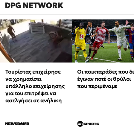
DPG NETWORK
Τουρίστας επιχείρησε
Οι παικταράδες που δ
να χρηματίσει
έγιναν ποτέ οι θρύλοι
υπάλληλο επιχείρησης
που περιμέναμε
για του επιτρέψει να
ασελγήσει σε ανήλικη