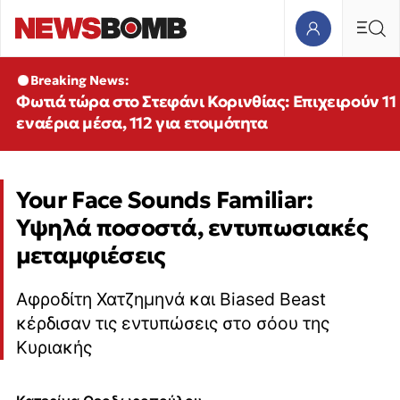
Breaking News:
Φωτιά τώρα στο Στεφάνι Κορινθίας: Επιχειρούν 11
εναέρια μέσα, 112 για ετοιμότητα
Your Face Sounds Familiar:
Υψηλά ποσοστά, εντυπωσιακές
μεταμφιέσεις
Αφροδίτη Χατζημηνά και Biased Beast
κέρδισαν τις εντυπώσεις στο σόου της
Κυριακής