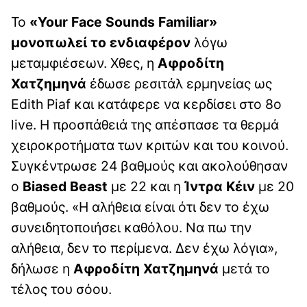
Το
«Your Face Sounds Familiar»
μονοπωλεί το ενδιαφέρον
λόγω
μεταμφιέσεων. Χθες, η
Αφροδίτη
Χατζημηνά
έδωσε ρεσιτάλ ερμηνείας ως
Edith Piaf και κατάφερε να κερδίσει στο 8ο
live. Η προσπάθειά της απέσπασε τα θερμά
χειροκροτήματα των κριτών και του κοινού.
Συγκέντρωσε 24 βαθμούς και ακολούθησαν
ο
Biased Beast
με 22 και η
Ίντρα Κέιν
με 20
βαθμούς. «Η αλήθεια είναι ότι δεν το έχω
συνειδητοποιήσει καθόλου. Να πω την
αλήθεια, δεν το περίμενα. Δεν έχω λόγια»,
δήλωσε η
Αφροδίτη Χατζημηνά
μετά το
τέλος του σόου.