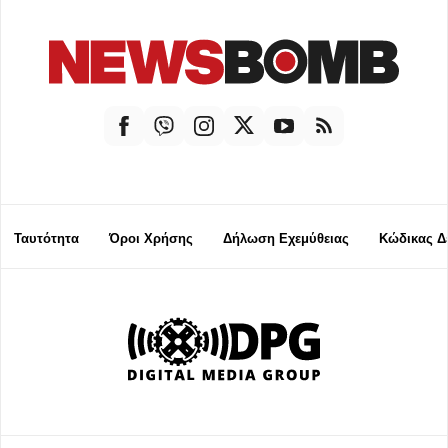
Ταυτότητα
Όροι Χρήσης
Δήλωση Εχεμύθειας
Κώδικας Δ